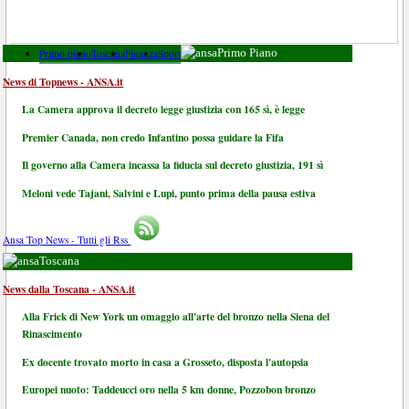
Primo piano
Toscana
Finanza
Sport
Primo Piano
News di Topnews - ANSA.it
La Camera approva il decreto legge giustizia con 165 sì, è legge
Premier Canada, non credo Infantino possa guidare la Fifa
Il governo alla Camera incassa la fiducia sul decreto giustizia, 191 sì
Meloni vede Tajani, Salvini e Lupi, punto prima della pausa estiva
Ansa Top News - Tutti gli Rss
Toscana
News dalla Toscana - ANSA.it
Alla Frick di New York un omaggio all'arte del bronzo nella Siena del
Rinascimento
Ex docente trovato morto in casa a Grosseto, disposta l'autopsia
Europei nuoto: Taddeucci oro nella 5 km donne, Pozzobon bronzo