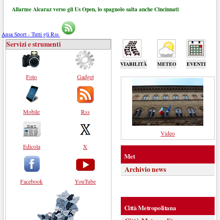
Allarme Alcaraz verso gli Us Open, lo spagnolo salta anche Cincinnati
Ansa Sport - Tutti gli Rss
Servizi e strumenti
VIABILITÀ
METEO
EVENTI
Foto
Gadget
Mobile
Rss
Video
Edicola
X
Met
Archivio news
Facebook
YouTube
Città Metropolitana