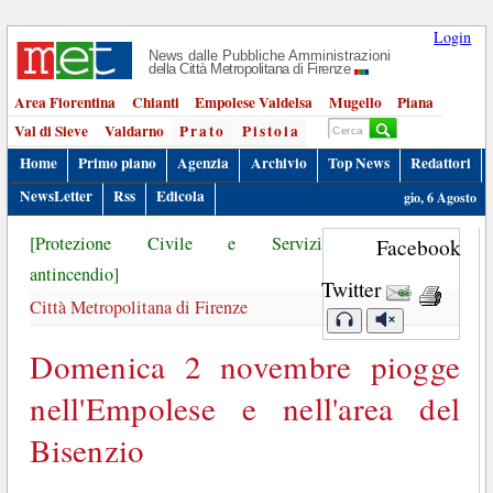
Login
News dalle Pubbliche Amministrazioni
della Città Metropolitana di Firenze
Area Fiorentina
Chianti
Empolese Valdelsa
Mugello
Piana
Val di Sieve
Valdarno
Prato
Pistoia
Home
Primo piano
Agenzia
Archivio
Top News
Redattori
NewsLetter
Rss
Edicola
gio, 6 Agosto
[Protezione Civile e Servizi
Facebook
antincendio]
Twitter
Città Metropolitana di Firenze
Domenica 2 novembre piogge
nell'Empolese e nell'area del
Bisenzio