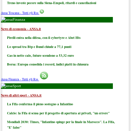
Treno investe pecore sulla Siena-Empoli, ritardi e cancellazioni
Ansa Toscana - Tutti gli Rss
Finanza
News di economia - ANSA.it
Pirelli entra nella difesa, con il cybertyre e Abet Hts
Lo spread tra Btp e Bund chiude a 77,1 punti
Gas in netto calo, future scendono a 53,32 euro
Borsa: Europa consolida i record, indici piatti in chiusura
Ansa Finanza - Tutti gli Rss
Sport
News di altri sport - ANSA.it
La Fifa conferma il pieno sostegno a Infantino
Calcio: la Fifa si scusa per il progetto di apertura ai privati, "un errore"
Mondiali 2030: Times, "Infantino spinge per la finale in Marocco". La Fifa,
"E' falso"