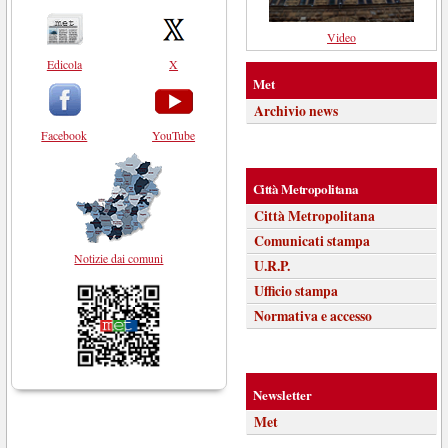
Video
Edicola
X
Met
Archivio news
Facebook
YouTube
Città Metropolitana
Città Metropolitana
Comunicati stampa
Notizie dai comuni
U.R.P.
Ufficio stampa
Normativa e accesso
Newsletter
Met