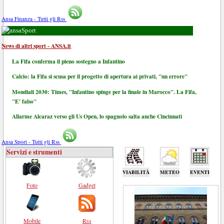
Ansa Finanza - Tutti gli Rss
Sport
News di altri sport - ANSA.it
La Fifa conferma il pieno sostegno a Infantino
Calcio: la Fifa si scusa per il progetto di apertura ai privati, "un errore"
Mondiali 2030: Times, "Infantino spinge per la finale in Marocco". La Fifa,
"E' falso"
Allarme Alcaraz verso gli Us Open, lo spagnolo salta anche Cincinnati
Ansa Sport - Tutti gli Rss
Servizi e strumenti
VIABILITÀ
METEO
EVENTI
Foto
Gadget
Mobile
Rss