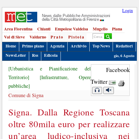
Login
News dalle Pubbliche Amministrazioni
della Città Metropolitana di Firenze
Area Fiorentina
Chianti
Empolese Valdelsa
Mugello
Piana
Val di Sieve
Valdarno
Prato
Pistoia
Home
Primo piano
Agenzia
Archivio
Top News
Redattori
NewsLetter
Rss
Edicola
gio, 6 Agosto
[Urbanistica e Pianificazione del
Facebook
Territorio]
[Infrastrutture, Opere
Twitter
pubbliche]
Comune di Signa
Signa. Dalla Regione Toscana
oltre 80mila euro per realizzare
un’area ludico-inclusiva nei