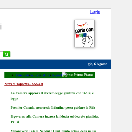
Login
i
gio, 6 Agosto
Primo piano
Toscana
Finanza
Sport
Primo Piano
News di Topnews - ANSA.it
La Camera approva il decreto legge giustizia con 165 sì, è
legge
Premier Canada, non credo Infantino possa guidare la Fifa
Il governo alla Camera incassa la fiducia sul decreto giustizia,
191 sì
Meloni vede Tajani, Salvini e Lupi, punto prima della pausa