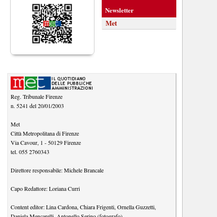
Newsletter
Met
Reg. Tribunale Firenze
n. 5241 del 20/01/2003
Met
Città Metropolitana di Firenze
Via Cavour, 1
-
50129
Firenze
tel.
055 2760343
Direttore responsabile:
Michele Brancale
Capo Redattore:
Loriana Curri
Content editor:
Lina Cardona
,
Chiara Frigenti
,
Ornella Guzzetti
,
Daniela Mencarelli
,
Antonello Serino (fotografo)