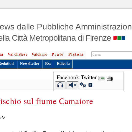
ews dalle Pubbliche Amministrazion
ella Città Metropolitana di Firenze
na
Val di Sieve
Valdarno
Prato
Pistoia
Redattori
NewsLetter
Rss
Edicola
Facebook
Twitter
rischio sul fiume Camaiore
ale