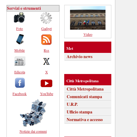
Servizi e strumenti
Foto
Gadget
Video
Met
Mobile
Rss
Archivio news
Edicola
X
Città Metropolitana
Città Metropolitana
Facebook
YouTube
Comunicati stampa
U.R.P.
Ufficio stampa
Normativa e accesso
Notizie dai comuni