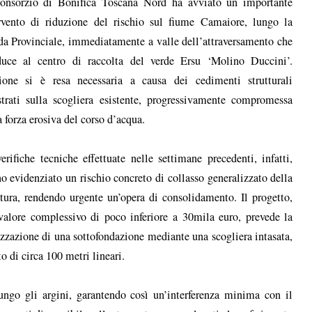
onsorzio di Bonifica Toscana Nord ha avviato un importante
rvento di riduzione del rischio sul fiume Camaiore, lungo la
da Provinciale, immediatamente a valle dell’attraversamento che
uce al centro di raccolta del verde Ersu ‘Molino Duccini’.
ione si è resa necessaria a causa dei cedimenti strutturali
strati sulla scogliera esistente, progressivamente compromessa
a forza erosiva del corso d’acqua.
erifiche tecniche effettuate nelle settimane precedenti, infatti,
o evidenziato un rischio concreto di collasso generalizzato della
ttura, rendendo urgente un’opera di consolidamento. Il progetto,
valore complessivo di poco inferiore a 30mila euro, prevede la
izzazione di una sottofondazione mediante una scogliera intasata,
o di circa 100 metri lineari.
ungo gli argini, garantendo così un’interferenza minima con il