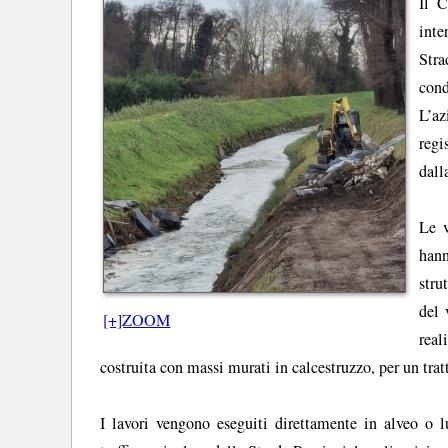
Il C
inte
Stra
cond
L’az
regi
dall
Le v
hann
stru
del 
[+]ZOOM
real
costruita con massi murati in calcestruzzo, per un tratt
I lavori vengono eseguiti direttamente in alveo o l