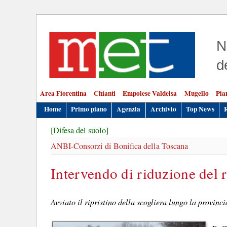
N
d
Area Fiorentina
Chianti
Empolese Valdelsa
Mugello
Pia
Home
Primo piano
Agenzia
Archivio
Top News
[Difesa del suolo]
ANBI-Consorzi di Bonifica della Toscana
Intervendo di riduzione del 
Avviato il ripristino della scogliera lungo la provinci