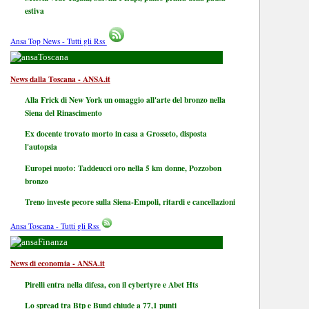
estiva
Ansa Top News - Tutti gli Rss
Toscana
News dalla Toscana - ANSA.it
Alla Frick di New York un omaggio all'arte del bronzo nella
Siena del Rinascimento
Ex docente trovato morto in casa a Grosseto, disposta
l'autopsia
Europei nuoto: Taddeucci oro nella 5 km donne, Pozzobon
bronzo
Treno investe pecore sulla Siena-Empoli, ritardi e cancellazioni
Ansa Toscana - Tutti gli Rss
Finanza
News di economia - ANSA.it
Pirelli entra nella difesa, con il cybertyre e Abet Hts
Lo spread tra Btp e Bund chiude a 77,1 punti