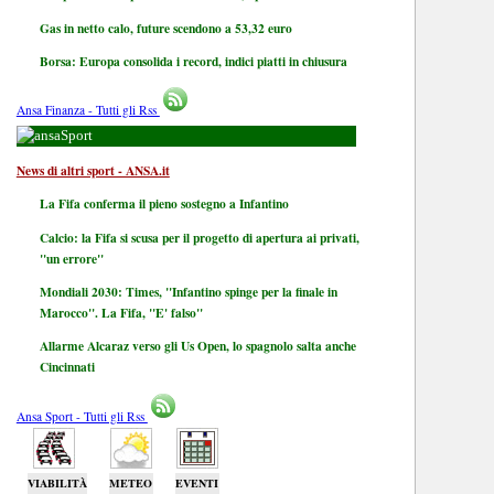
Gas in netto calo, future scendono a 53,32 euro
Borsa: Europa consolida i record, indici piatti in chiusura
Ansa Finanza - Tutti gli Rss
Sport
News di altri sport - ANSA.it
La Fifa conferma il pieno sostegno a Infantino
Calcio: la Fifa si scusa per il progetto di apertura ai privati,
"un errore"
Mondiali 2030: Times, "Infantino spinge per la finale in
Marocco". La Fifa, "E' falso"
Allarme Alcaraz verso gli Us Open, lo spagnolo salta anche
Cincinnati
Ansa Sport - Tutti gli Rss
VIABILITÀ
METEO
EVENTI