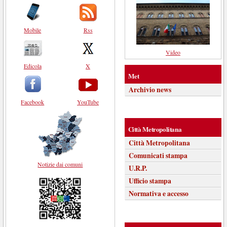
Mobile
Rss
Video
Edicola
X
Met
Archivio news
Facebook
YouTube
Città Metropolitana
Città Metropolitana
Comunicati stampa
Notizie dai comuni
U.R.P.
Ufficio stampa
Normativa e accesso