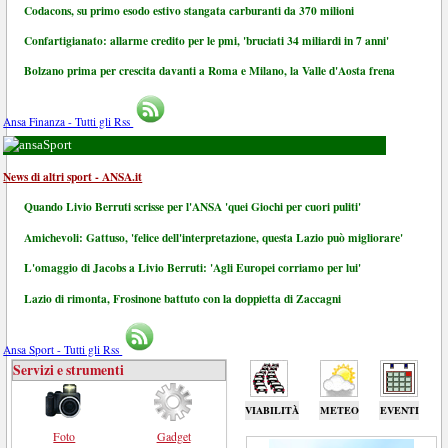
Codacons, su primo esodo estivo stangata carburanti da 370 milioni
Confartigianato: allarme credito per le pmi, 'bruciati 34 miliardi in 7 anni'
Bolzano prima per crescita davanti a Roma e Milano, la Valle d'Aosta frena
Ansa Finanza - Tutti gli Rss
Sport
News di altri sport - ANSA.it
Quando Livio Berruti scrisse per l'ANSA 'quei Giochi per cuori puliti'
Amichevoli: Gattuso, 'felice dell'interpretazione, questa Lazio può migliorare'
L'omaggio di Jacobs a Livio Berruti: 'Agli Europei corriamo per lui'
Lazio di rimonta, Frosinone battuto con la doppietta di Zaccagni
Ansa Sport - Tutti gli Rss
Servizi e strumenti
VIABILITÀ
METEO
EVENTI
Foto
Gadget