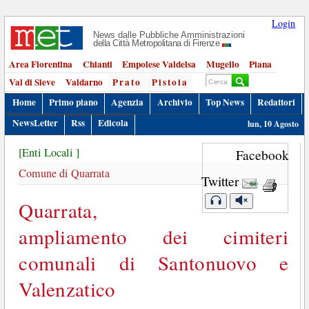
Login
News dalle Pubbliche Amministrazioni
della Città Metropolitana di Firenze
Area Fiorentina
Chianti
Empolese Valdelsa
Mugello
Piana
Val di Sieve
Valdarno
Prato
Pistoia
Home
Primo piano
Agenzia
Archivio
Top News
Redattori
NewsLetter
Rss
Edicola
lun, 10 Agosto
[Enti Locali ]
Facebook
Comune di Quarrata
Twitter
Quarrata,
ampliamento dei cimiteri
comunali di Santonuovo e
Valenzatico