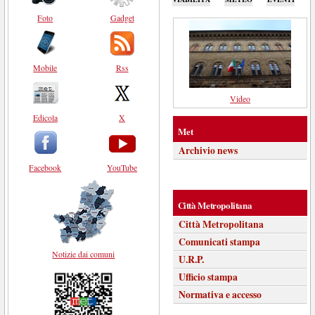
Foto
Gadget
Mobile
Rss
Video
Edicola
X
Met
Archivio news
Facebook
YouTube
Città Metropolitana
Città Metropolitana
Comunicati stampa
Notizie dai comuni
U.R.P.
Ufficio stampa
Normativa e accesso