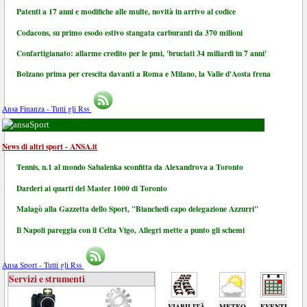
Patenti a 17 anni e modifiche alle multe, novità in arrivo al codice
Codacons, su primo esodo estivo stangata carburanti da 370 milioni
Confartigianato: allarme credito per le pmi, 'bruciati 34 miliardi in 7 anni'
Bolzano prima per crescita davanti a Roma e Milano, la Valle d'Aosta frena
Ansa Finanza - Tutti gli Rss
Sport
News di altri sport - ANSA.it
Tennis, n.1 al mondo Sabalenka sconfitta da Alexandrova a Toronto
Darderi ai quarti del Master 1000 di Toronto
Malagò alla Gazzetta dello Sport, "Bianchedi capo delegazione Azzurri"
Il Napoli pareggia con il Celta Vigo, Allegri mette a punto gli schemi
Ansa Sport - Tutti gli Rss
Servizi e strumenti
VIABILITÀ
METEO
EVENTI