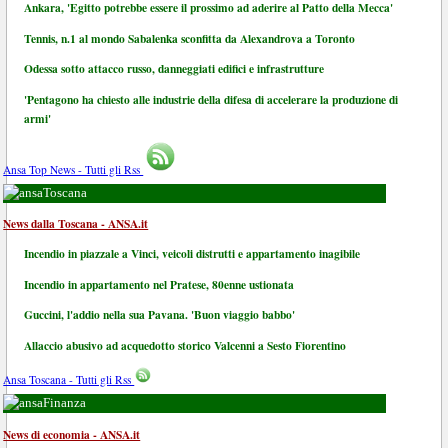
Ankara, 'Egitto potrebbe essere il prossimo ad aderire al Patto della Mecca'
Tennis, n.1 al mondo Sabalenka sconfitta da Alexandrova a Toronto
Odessa sotto attacco russo, danneggiati edifici e infrastrutture
'Pentagono ha chiesto alle industrie della difesa di accelerare la produzione di
armi'
Ansa Top News - Tutti gli Rss
Toscana
News dalla Toscana - ANSA.it
Incendio in piazzale a Vinci, veicoli distrutti e appartamento inagibile
Incendio in appartamento nel Pratese, 80enne ustionata
Guccini, l'addio nella sua Pavana. 'Buon viaggio babbo'
Allaccio abusivo ad acquedotto storico Valcenni a Sesto Fiorentino
Ansa Toscana - Tutti gli Rss
Finanza
News di economia - ANSA.it