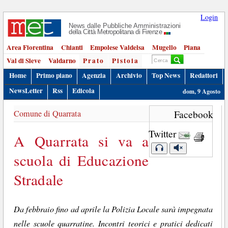
Login
News dalle Pubbliche Amministrazioni
della Città Metropolitana di Firenze
Area Fiorentina
Chianti
Empolese Valdelsa
Mugello
Piana
Val di Sieve
Valdarno
Prato
Pistoia
Home
Primo piano
Agenzia
Archivio
Top News
Redattori
NewsLetter
Rss
Edicola
dom, 9 Agosto
Comune di Quarrata
Facebook
Twitter
A Quarrata si va a
scuola di Educazione
Stradale
Da febbraio fino ad aprile la Polizia Locale sarà impegnata
nelle scuole quarratine. Incontri teorici e pratici dedicati