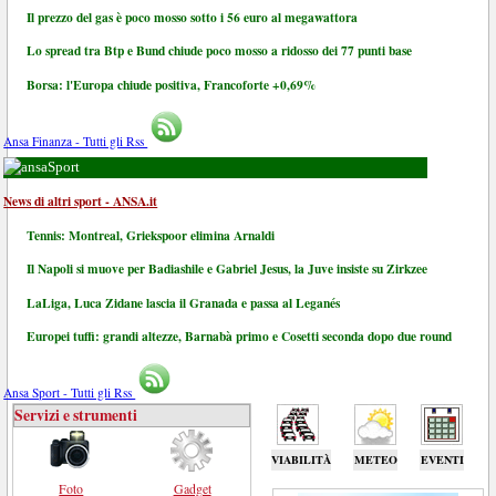
Il prezzo del gas è poco mosso sotto i 56 euro al megawattora
Lo spread tra Btp e Bund chiude poco mosso a ridosso dei 77 punti base
Borsa: l'Europa chiude positiva, Francoforte +0,69%
Ansa Finanza - Tutti gli Rss
Sport
News di altri sport - ANSA.it
Tennis: Montreal, Griekspoor elimina Arnaldi
Il Napoli si muove per Badiashile e Gabriel Jesus, la Juve insiste su Zirkzee
LaLiga, Luca Zidane lascia il Granada e passa al Leganés
Europei tuffi: grandi altezze, Barnabà primo e Cosetti seconda dopo due round
Ansa Sport - Tutti gli Rss
Servizi e strumenti
VIABILITÀ
METEO
EVENTI
Foto
Gadget