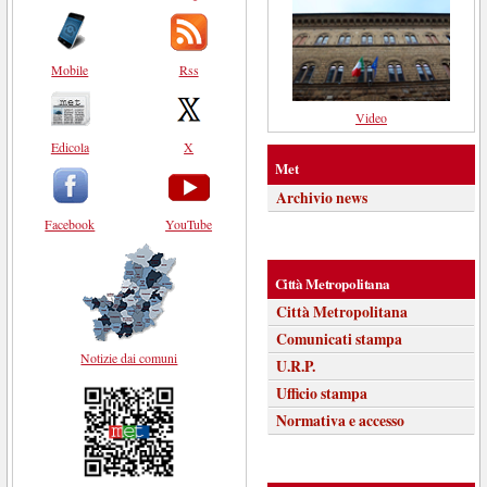
Mobile
Rss
Video
Edicola
X
Met
Archivio news
Facebook
YouTube
Città Metropolitana
Città Metropolitana
Comunicati stampa
Notizie dai comuni
U.R.P.
Ufficio stampa
Normativa e accesso