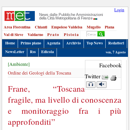
Login
News dalle Pubbliche Amministrazioni
della Città Metropolitana di Firenze
Area Fiorentina
Chianti
Empolese Valdelsa
Mugello
Piana
Val di Sieve
Valdarno
Prato
Pistoia
Home
Primo piano
Agenzia
Archivio
Top News
Redattori
NewsLetter
Rss
Edicola
ven, 7 Agosto
[Ambiente]
Facebook
Ordine dei Geologi della Toscana
Twitter
Frane, “Toscana
fragile, ma livello di conoscenza
e monitoraggio fra i più
approfonditi”