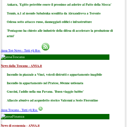
Ankara, 'Egitto potrebbe essere il prossimo ad aderire al Patto della Mecca'
Tennis, n.1 al mondo Sabalenka sconfitta da Alexandrova a Toronto
Odessa sotto attacco russo, danneggiati edifici e infrastrutture
'Pentagono ha chiesto alle industrie della difesa di accelerare la produzione di
armi'
Ansa Top News - Tutti gli Rss
Toscana
News dalla Toscana - ANSA.it
Incendio in piazzale a Vinci, veicoli distrutti e appartamento inagibile
Incendio in appartamento nel Pratese, 80enne ustionata
Guccini, l'addio nella sua Pavana. 'Buon viaggio babbo'
Allaccio abusivo ad acquedotto storico Valcenni a Sesto Fiorentino
Ansa Toscana - Tutti gli Rss
Finanza
News di economia - ANSA.it