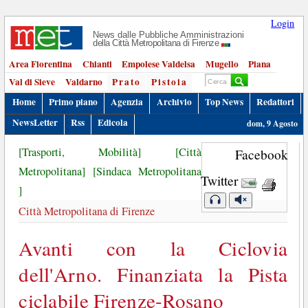
Login
News dalle Pubbliche Amministrazioni
della Città Metropolitana di Firenze
Area Fiorentina
Chianti
Empolese Valdelsa
Mugello
Piana
Val di Sieve
Valdarno
Prato
Pistoia
Home
Primo piano
Agenzia
Archivio
Top News
Redattori
NewsLetter
Rss
Edicola
dom, 9 Agosto
[Trasporti, Mobilità]
[Città
Facebook
Metropolitana]
[Sindaca Metropolitana
Twitter
]
Città Metropolitana di Firenze
Avanti con la Ciclovia
dell'Arno. Finanziata la Pista
ciclabile Firenze-Rosano