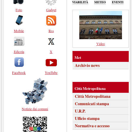
VIABILITÀ
METEO
EVENTI
Foto
Gadget
Mobile
Rss
Video
Edicola
X
Met
Archivio news
Facebook
YouTube
Città Metropolitana
Città Metropolitana
Comunicati stampa
Notizie dai comuni
U.R.P.
Ufficio stampa
Normativa e accesso