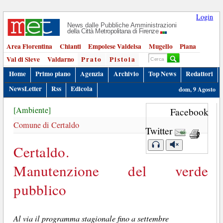
Login
News dalle Pubbliche Amministrazioni
della Città Metropolitana di Firenze
Area Fiorentina
Chianti
Empolese Valdelsa
Mugello
Piana
Val di Sieve
Valdarno
Prato
Pistoia
Home
Primo piano
Agenzia
Archivio
Top News
Redattori
NewsLetter
Rss
Edicola
dom, 9 Agosto
[Ambiente]
Facebook
Comune di Certaldo
Twitter
Certaldo.
Manutenzione del verde
pubblico
Al via il programma stagionale fino a settembre