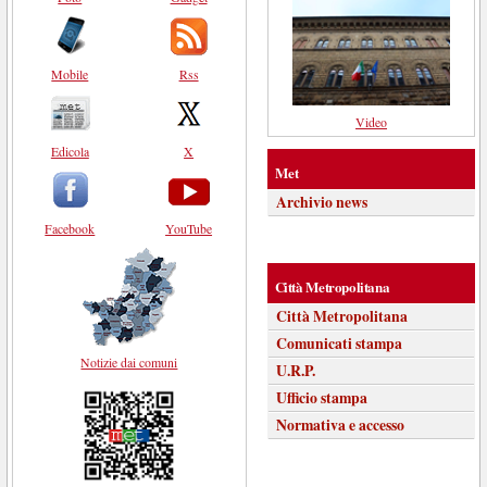
Mobile
Rss
Video
Edicola
X
Met
Archivio news
Facebook
YouTube
Città Metropolitana
Città Metropolitana
Comunicati stampa
Notizie dai comuni
U.R.P.
Ufficio stampa
Normativa e accesso