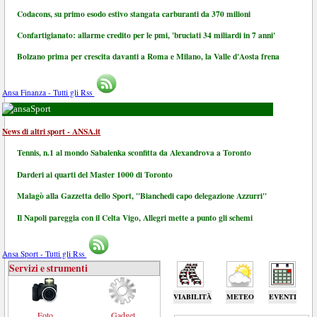
Codacons, su primo esodo estivo stangata carburanti da 370 milioni
Confartigianato: allarme credito per le pmi, 'bruciati 34 miliardi in 7 anni'
Bolzano prima per crescita davanti a Roma e Milano, la Valle d'Aosta frena
Ansa Finanza - Tutti gli Rss
Sport
News di altri sport - ANSA.it
Tennis, n.1 al mondo Sabalenka sconfitta da Alexandrova a Toronto
Darderi ai quarti del Master 1000 di Toronto
Malagò alla Gazzetta dello Sport, "Bianchedi capo delegazione Azzurri"
Il Napoli pareggia con il Celta Vigo, Allegri mette a punto gli schemi
Ansa Sport - Tutti gli Rss
Servizi e strumenti
VIABILITÀ
METEO
EVENTI
Foto
Gadget