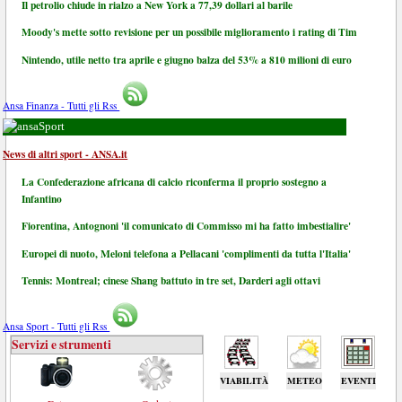
Il petrolio chiude in rialzo a New York a 77,39 dollari al barile
Moody's mette sotto revisione per un possibile miglioramento i rating di Tim
Nintendo, utile netto tra aprile e giugno balza del 53% a 810 milioni di euro
Ansa Finanza - Tutti gli Rss
Sport
News di altri sport - ANSA.it
La Confederazione africana di calcio riconferma il proprio sostegno a
Infantino
Fiorentina, Antognoni 'il comunicato di Commisso mi ha fatto imbestialire'
Europei di nuoto, Meloni telefona a Pellacani 'complimenti da tutta l'Italia'
Tennis: Montreal; cinese Shang battuto in tre set, Darderi agli ottavi
Ansa Sport - Tutti gli Rss
Servizi e strumenti
VIABILITÀ
METEO
EVENTI