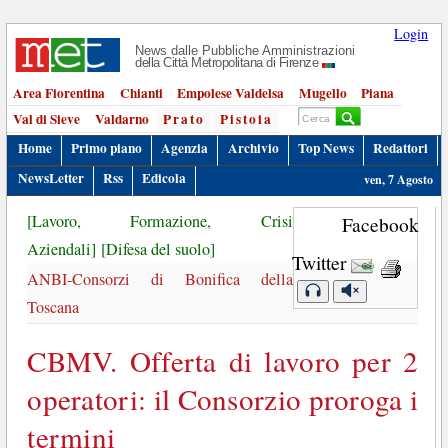
Login
News dalle Pubbliche Amministrazioni
della Città Metropolitana di Firenze
Area Fiorentina
Chianti
Empolese Valdelsa
Mugello
Piana
Val di Sieve
Valdarno
Prato
Pistoia
Home
Primo piano
Agenzia
Archivio
Top News
Redattori
NewsLetter
Rss
Edicola
ven, 7 Agosto
[Lavoro, Formazione, Crisi
Facebook
Aziendali]
[Difesa del suolo]
Twitter
ANBI-Consorzi di Bonifica della
Toscana
CBMV. Offerta di lavoro per 2
operatori: il Consorzio proroga i
termini