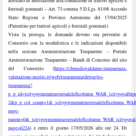
attestato di abilitazione alla conduzione di trattori agricoli e
forestali gommati – Art. 73 comma 5 D.Lgs. 81/08 Accordo
Stato Regioni e Province Autonome del 17/04/2025
(Patentino per trattori agricoli e forestali gommati)
Vista la proroga, le domande devono ora pervenire al
Consorzio con la modulistica e le indicazioni disponibili
nella sezione Amministrazione Trasparente – Portale
Amministrazione Trasparente – Bandi di Concorso del sito
del Consorzio (
https://cbmediovaldarno.trasparenza-
valutazione-merito.it/web/trasparenza/dettaglio-
trasparenza?
p_p_id=jcitygovmenutrasversaleleftcolumn_WAR_jcitygovalb
2&p_p_col_count=1&_jcitygovmenutrasversaleleftcolumn_WAR_j
page-
parent=0&_jcitygovmenutrasversaleleftcolumn_WAR_jcitygovalb
page=6224
) e entro il giorno 17/05/2026 alle ore 24. Di