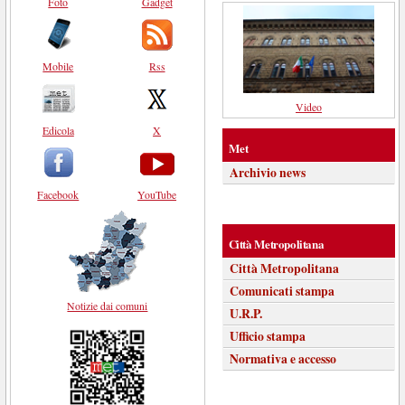
Foto
Gadget
Mobile
Rss
Video
Edicola
X
Met
Archivio news
Facebook
YouTube
Città Metropolitana
Città Metropolitana
Comunicati stampa
Notizie dai comuni
U.R.P.
Ufficio stampa
Normativa e accesso