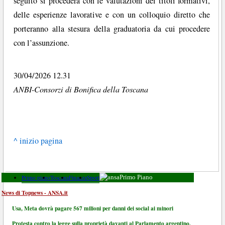
seguito si procederà con le valutazioni dei titoli formativi,
delle esperienze lavorative e con un colloquio diretto che
porteranno alla stesura della graduatoria da cui procedere
con l’assunzione.
30/04/2026 12.31
ANBI-Consorzi di Bonifica della Toscana
^ inizio pagina
Primo piano
Toscana
Finanza
Sport
Primo Piano
News di Topnews - ANSA.it
Usa, Meta dovrà pagare 567 milioni per danni dei social ai minori
Protesta contro la legge sulla proprietà davanti al Parlamento argentino,