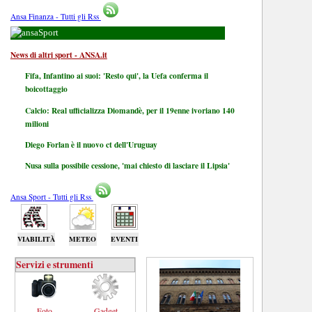
Ansa Finanza - Tutti gli Rss
Sport
News di altri sport - ANSA.it
Fifa, Infantino ai suoi: 'Resto qui', la Uefa conferma il
boicottaggio
Calcio: Real ufficializza Diomandè, per il 19enne ivoriano 140
milioni
Diego Forlan è il nuovo ct dell'Uruguay
Nusa sulla possibile cessione, 'mai chiesto di lasciare il Lipsia'
Ansa Sport - Tutti gli Rss
VIABILITÀ
METEO
EVENTI
Servizi e strumenti
Foto
Gadget