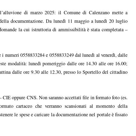
all’alluvione di marzo 2025: il Comune di Calenzano mette a
o della documentazione. Da lunedì 11 maggio a lunedì 20 luglio
domande la cui istruttoria di ammissibilità è stata completata –
e i numeri 0558833284 e 0558833249 dal lunedì al venerdì, dalle
ueste modalità: lunedì pomeriggio dalle ore 14.30 alle ore 16.00;
ttina dalle ore 9.30 alle 12.30, presso lo Sportello del cittadino
 - CIE oppure CNS. Non saranno accettati file in formato foto (es.
ormato cartaceo che verranno scansionati al momento della
stenere le spese e caricare la documentazione nel portale è fissato