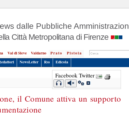
ews dalle Pubbliche Amministrazion
ella Città Metropolitana di Firenze
na
Val di Sieve
Valdarno
Prato
Pistoia
Redattori
NewsLetter
Rss
Edicola
Facebook
Twitter
ione, il Comune attiva un supporto
cumentazione