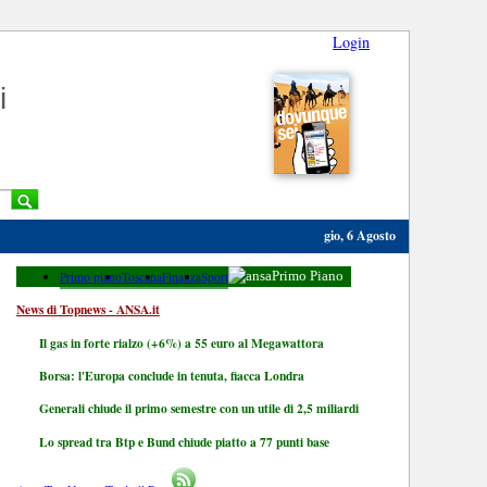
Login
i
gio, 6 Agosto
Primo piano
Toscana
Finanza
Sport
Primo Piano
News di Topnews - ANSA.it
Il gas in forte rialzo (+6%) a 55 euro al Megawattora
Borsa: l'Europa conclude in tenuta, fiacca Londra
Generali chiude il primo semestre con un utile di 2,5 miliardi
Lo spread tra Btp e Bund chiude piatto a 77 punti base