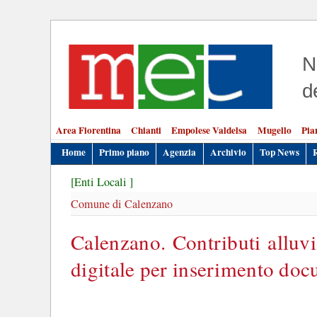
N
d
Area Fiorentina
Chianti
Empolese Valdelsa
Mugello
Pia
Home
Primo piano
Agenzia
Archivio
Top News
[Enti Locali ]
Comune di Calenzano
Calenzano. Contributi alluv
digitale per inserimento do