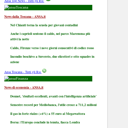
Ansa Top News - Tutti gli Rss
Toscana
News dalla Toscana - ANSA.it
Nel Chianti torna la scuola per giovani contadini
Anche i caprioli sentono il caldo, nel parco Maremma più
attivi la notte
Caldo, Firenze verso i nove giorni consecutivi di codice rosso
Incendio boschivo a Suvereto, due elicotteri e otto squadre in
azione
Ansa Toscana - Tutti gli Rss
Finanza
News di economia - ANSA.it
Donnet, 'risultati eccellenti, avanti con l'intelligenza artificiale'
Semestre record per Mediobanca, l'utile cresce a 711,2 milioni
Il gas in forte rialzo (+6%) a 55 euro al Megawattora
Borsa: l'Europa conclude in tenuta, fiacca Londra