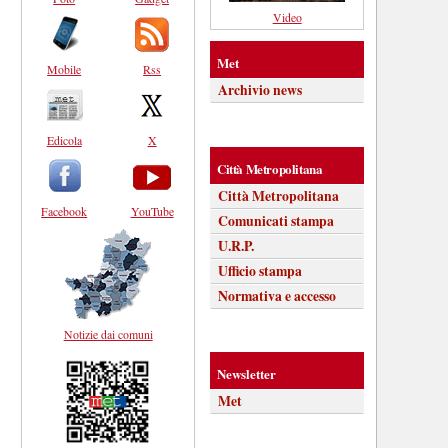
Video
Met
Mobile
Rss
Archivio news
Edicola
X
Città Metropolitana
Città Metropolitana
Facebook
YouTube
Comunicati stampa
U.R.P.
Ufficio stampa
Normativa e accesso
Notizie dai comuni
Newsletter
Met