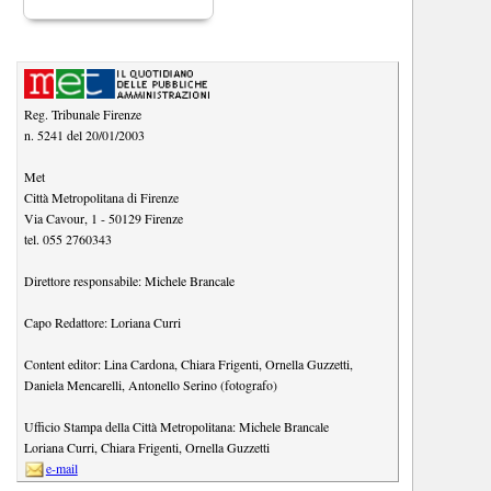
Reg. Tribunale Firenze
n. 5241 del 20/01/2003
Met
Città Metropolitana di Firenze
Via Cavour, 1
-
50129
Firenze
tel.
055 2760343
Direttore responsabile:
Michele Brancale
Capo Redattore:
Loriana Curri
Content editor:
Lina Cardona
,
Chiara Frigenti
,
Ornella Guzzetti
,
Daniela Mencarelli
,
Antonello Serino (fotografo)
Ufficio Stampa della Città Metropolitana:
Michele Brancale
Loriana Curri
,
Chiara Frigenti
,
Ornella Guzzetti
e-mail