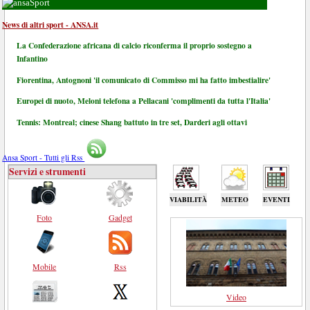
Sport
News di altri sport - ANSA.it
La Confederazione africana di calcio riconferma il proprio sostegno a
Infantino
Fiorentina, Antognoni 'il comunicato di Commisso mi ha fatto imbestialire'
Europei di nuoto, Meloni telefona a Pellacani 'complimenti da tutta l'Italia'
Tennis: Montreal; cinese Shang battuto in tre set, Darderi agli ottavi
Ansa Sport - Tutti gli Rss
Servizi e strumenti
VIABILITÀ
METEO
EVENTI
Foto
Gadget
Mobile
Rss
Video