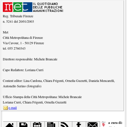
Reg. Tribunale Firenze
n. 5241 del 20/01/2003
Met
Città Metropolitana di Firenze
Via Cavour, 1
-
50129
Firenze
tel.
055 2760343
Direttore responsabile:
Michele Brancale
Capo Redattore:
Loriana Curri
Content editor:
Lina Cardona
,
Chiara Frigenti
,
Ornella Guzzetti
,
Daniela Mencarelli
,
Antonello Serino (fotografo)
Ufficio Stampa della Città Metropolitana:
Michele Brancale
Loriana Curri
,
Chiara Frigenti
,
Ornella Guzzetti
e-mail
a cura di: