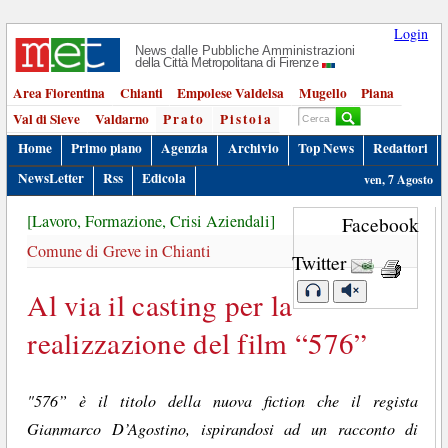
Login
News dalle Pubbliche Amministrazioni
della Città Metropolitana di Firenze
Area Fiorentina
Chianti
Empolese Valdelsa
Mugello
Piana
Val di Sieve
Valdarno
Prato
Pistoia
Home
Primo piano
Agenzia
Archivio
Top News
Redattori
NewsLetter
Rss
Edicola
ven, 7 Agosto
[Lavoro, Formazione, Crisi Aziendali]
Facebook
Comune di Greve in Chianti
Twitter
Al via il casting per la
realizzazione del film “576”
"576” è il titolo della nuova fiction che il regista
Gianmarco D’Agostino, ispirandosi ad un racconto di