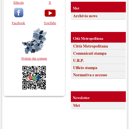
Edicola
X
Met
Archivio news
Facebook
YouTube
Città Metropolitana
Città Metropolitana
Comunicati stampa
Notizie dai comuni
U.R.P.
Ufficio stampa
Normativa e accesso
Newsletter
Met