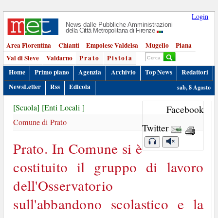
Login
News dalle Pubbliche Amministrazioni
della Città Metropolitana di Firenze
Area Fiorentina
Chianti
Empolese Valdelsa
Mugello
Piana
Val di Sieve
Valdarno
Prato
Pistoia
Home
Primo piano
Agenzia
Archivio
Top News
Redattori
NewsLetter
Rss
Edicola
sab, 8 Agosto
[Scuola]
[Enti Locali ]
Facebook
Comune di Prato
Twitter
Prato. In Comune si è
costituito il gruppo di lavoro
dell'Osservatorio
sull'abbandono scolastico e la