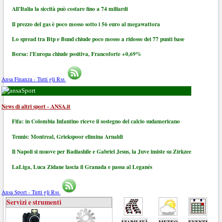
All'Italia la siccità può costare fino a 74 miliardi
Il prezzo del gas è poco mosso sotto i 56 euro al megawattora
Lo spread tra Btp e Bund chiude poco mosso a ridosso dei 77 punti base
Borsa: l'Europa chiude positiva, Francoforte +0,69%
Ansa Finanza - Tutti gli Rss
Sport
News di altri sport - ANSA.it
Fifa: in Colombia Infantino riceve il sostegno del calcio sudamericano
Tennis: Montreal, Griekspoor elimina Arnaldi
Il Napoli si muove per Badiashile e Gabriel Jesus, la Juve insiste su Zirkzee
LaLiga, Luca Zidane lascia il Granada e passa al Leganés
Ansa Sport - Tutti gli Rss
Servizi e strumenti
VIABILITÀ
METEO
EVENTI