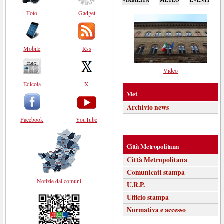
Foto
Gadget
Mobile
Rss
Video
Edicola
X
Met
Archivio news
Facebook
YouTube
Città Metropolitana
Città Metropolitana
Comunicati stampa
Notizie dai comuni
U.R.P.
Ufficio stampa
Normativa e accesso