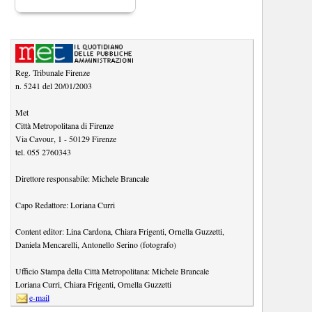
Reg. Tribunale Firenze
n. 5241 del 20/01/2003
Met
Città Metropolitana di Firenze
Via Cavour, 1
-
50129
Firenze
tel.
055 2760343
Direttore responsabile:
Michele Brancale
Capo Redattore:
Loriana Curri
Content editor:
Lina Cardona
,
Chiara Frigenti
,
Ornella Guzzetti
,
Daniela Mencarelli
,
Antonello Serino (fotografo)
Ufficio Stampa della Città Metropolitana:
Michele Brancale
Loriana Curri
,
Chiara Frigenti
,
Ornella Guzzetti
e-mail