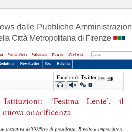
ews dalle Pubbliche Amministrazion
ella Città Metropolitana di Firenze
na
Val di Sieve
Valdarno
Prato
Pistoia
Redattori
NewsLetter
Rss
Edicola
Facebook
Twitter
Istituzioni: ‘Festina Lente’, il
ce nuova onorificenza
 iniziativa dell’Ufficio di presidenza. Rivolto a imprenditori,