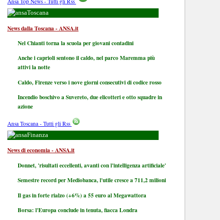
Ansa Top News - Tutti gli Rss
Toscana
News dalla Toscana - ANSA.it
Nel Chianti torna la scuola per giovani contadini
Anche i caprioli sentono il caldo, nel parco Maremma più
attivi la notte
Caldo, Firenze verso i nove giorni consecutivi di codice rosso
Incendio boschivo a Suvereto, due elicotteri e otto squadre in
azione
Ansa Toscana - Tutti gli Rss
Finanza
News di economia - ANSA.it
Donnet, 'risultati eccellenti, avanti con l'intelligenza artificiale'
Semestre record per Mediobanca, l'utile cresce a 711,2 milioni
Il gas in forte rialzo (+6%) a 55 euro al Megawattora
Borsa: l'Europa conclude in tenuta, fiacca Londra