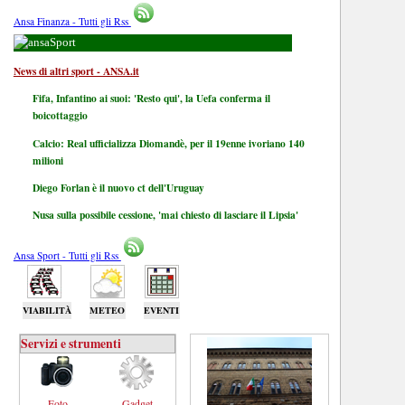
Ansa Finanza - Tutti gli Rss
Sport
News di altri sport - ANSA.it
Fifa, Infantino ai suoi: 'Resto qui', la Uefa conferma il
boicottaggio
Calcio: Real ufficializza Diomandè, per il 19enne ivoriano 140
milioni
Diego Forlan è il nuovo ct dell'Uruguay
Nusa sulla possibile cessione, 'mai chiesto di lasciare il Lipsia'
Ansa Sport - Tutti gli Rss
VIABILITÀ
METEO
EVENTI
Servizi e strumenti
Foto
Gadget