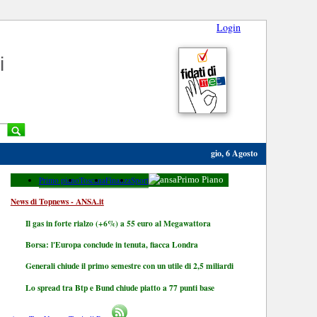
Login
i
gio, 6 Agosto
Primo piano
Toscana
Finanza
Sport
Primo Piano
News di Topnews - ANSA.it
Il gas in forte rialzo (+6%) a 55 euro al Megawattora
Borsa: l'Europa conclude in tenuta, fiacca Londra
Generali chiude il primo semestre con un utile di 2,5 miliardi
Lo spread tra Btp e Bund chiude piatto a 77 punti base