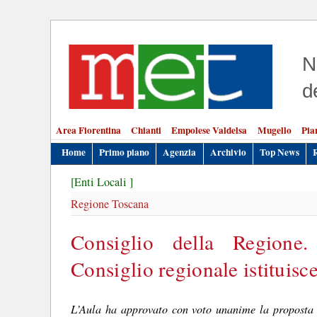
N
d
Area Fiorentina
Chianti
Empolese Valdelsa
Mugello
Pia
Home
Primo piano
Agenzia
Archivio
Top News
[Enti Locali ]
Regione Toscana
Consiglio della Regione. 
Consiglio regionale istituis
L’Aula ha approvato con voto unanime la proposta su