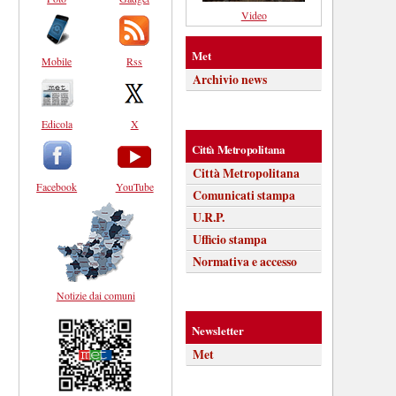
Video
Met
Mobile
Rss
Archivio news
Edicola
X
Città Metropolitana
Città Metropolitana
Facebook
YouTube
Comunicati stampa
U.R.P.
Ufficio stampa
Normativa e accesso
Notizie dai comuni
Newsletter
Met