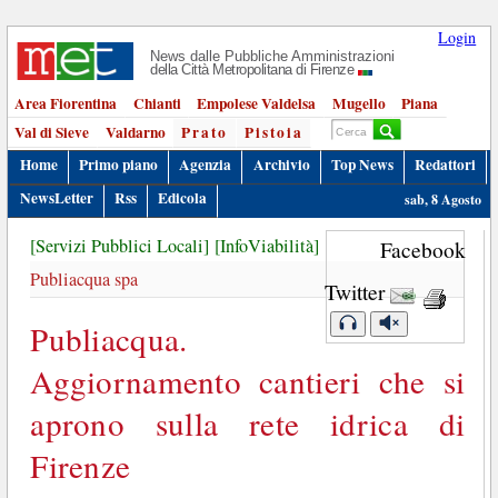
Login
News dalle Pubbliche Amministrazioni
della Città Metropolitana di Firenze
Area Fiorentina
Chianti
Empolese Valdelsa
Mugello
Piana
Val di Sieve
Valdarno
Prato
Pistoia
Home
Primo piano
Agenzia
Archivio
Top News
Redattori
NewsLetter
Rss
Edicola
sab, 8 Agosto
[Servizi Pubblici Locali]
[InfoViabilità]
Facebook
Publiacqua spa
Twitter
Publiacqua.
Aggiornamento cantieri che si
aprono sulla rete idrica di
Firenze