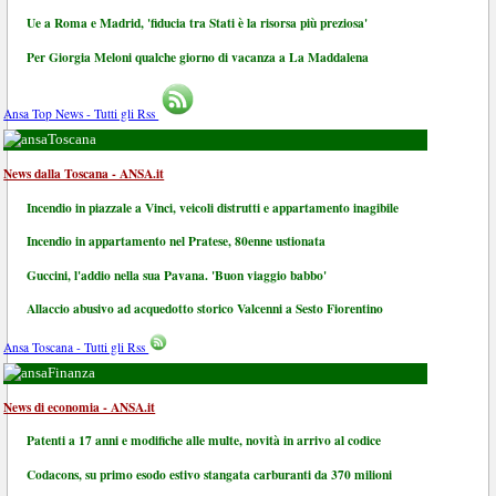
Ue a Roma e Madrid, 'fiducia tra Stati è la risorsa più preziosa'
Per Giorgia Meloni qualche giorno di vacanza a La Maddalena
Ansa Top News - Tutti gli Rss
Toscana
News dalla Toscana - ANSA.it
Incendio in piazzale a Vinci, veicoli distrutti e appartamento inagibile
Incendio in appartamento nel Pratese, 80enne ustionata
Guccini, l'addio nella sua Pavana. 'Buon viaggio babbo'
Allaccio abusivo ad acquedotto storico Valcenni a Sesto Fiorentino
Ansa Toscana - Tutti gli Rss
Finanza
News di economia - ANSA.it
Patenti a 17 anni e modifiche alle multe, novità in arrivo al codice
Codacons, su primo esodo estivo stangata carburanti da 370 milioni