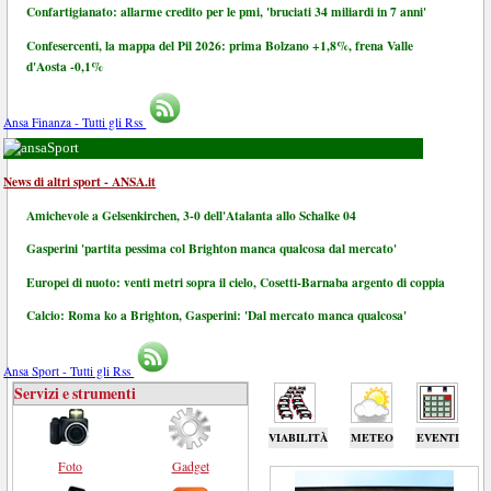
Confartigianato: allarme credito per le pmi, 'bruciati 34 miliardi in 7 anni'
Confesercenti, la mappa del Pil 2026: prima Bolzano +1,8%, frena Valle
d'Aosta -0,1%
Ansa Finanza - Tutti gli Rss
Sport
News di altri sport - ANSA.it
Amichevole a Gelsenkirchen, 3-0 dell'Atalanta allo Schalke 04
Gasperini 'partita pessima col Brighton manca qualcosa dal mercato'
Europei di nuoto: venti metri sopra il cielo, Cosetti-Barnaba argento di coppia
Calcio: Roma ko a Brighton, Gasperini: 'Dal mercato manca qualcosa'
Ansa Sport - Tutti gli Rss
Servizi e strumenti
VIABILITÀ
METEO
EVENTI
Foto
Gadget