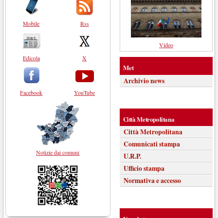
Mobile
Rss
Video
Edicola
X
Met
Archivio news
Facebook
YouTube
Città Metropolitana
Città Metropolitana
Comunicati stampa
Notizie dai comuni
U.R.P.
Ufficio stampa
Normativa e accesso