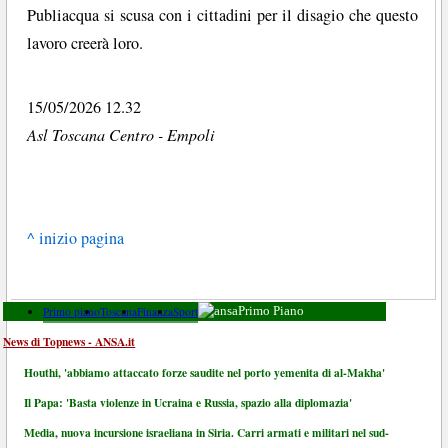
Publiacqua si scusa con i cittadini per il disagio che questo
lavoro creerà loro.
15/05/2026 12.32
Asl Toscana Centro - Empoli
^ inizio pagina
Primo piano
Toscana
Finanza
Sport
Primo Piano
News di Topnews - ANSA.it
Houthi, 'abbiamo attaccato forze saudite nel porto yemenita di al-Makha'
Il Papa: 'Basta violenze in Ucraina e Russia, spazio alla diplomazia'
Media, nuova incursione israeliana in Siria. Carri armati e militari nel sud-