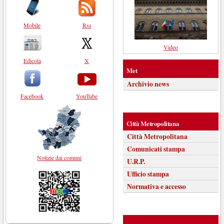
Mobile
Rss
Video
Edicola
X
Met
Archivio news
Facebook
YouTube
Città Metropolitana
Città Metropolitana
Comunicati stampa
Notizie dai comuni
U.R.P.
Ufficio stampa
Normativa e accesso