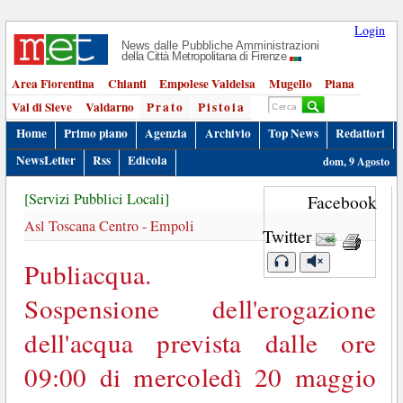
Login
News dalle Pubbliche Amministrazioni
della Città Metropolitana di Firenze
Area Fiorentina
Chianti
Empolese Valdelsa
Mugello
Piana
Val di Sieve
Valdarno
Prato
Pistoia
Home
Primo piano
Agenzia
Archivio
Top News
Redattori
NewsLetter
Rss
Edicola
dom, 9 Agosto
[Servizi Pubblici Locali]
Facebook
Asl Toscana Centro - Empoli
Twitter
Publiacqua.
Sospensione dell'erogazione
dell'acqua prevista dalle ore
09:00 di mercoledì 20 maggio