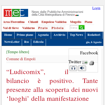
Login
News dalle Pubbliche Amministrazioni
della Città Metropolitana di Firenze
Area Fiorentina
Chianti
Empolese Valdelsa
Mugello
Piana
Val di Sieve
Valdarno
Prato
Pistoia
Home
Primo piano
Agenzia
Archivio
Top News
Redattori
NewsLetter
Rss
Edicola
gio, 6 Agosto
[Tempo libero]
Facebook
Comune di Empoli
Twitter
“Ludicomix”, il
bilancio è positivo. Tante
presenze alla scoperta dei nuovi
‘luoghi’ della manifestazione