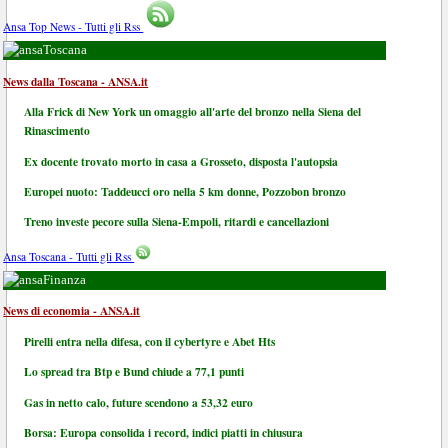
Ansa Top News - Tutti gli Rss
Toscana
News dalla Toscana - ANSA.it
Alla Frick di New York un omaggio all'arte del bronzo nella Siena del
Rinascimento
Ex docente trovato morto in casa a Grosseto, disposta l'autopsia
Europei nuoto: Taddeucci oro nella 5 km donne, Pozzobon bronzo
Treno investe pecore sulla Siena-Empoli, ritardi e cancellazioni
Ansa Toscana - Tutti gli Rss
Finanza
News di economia - ANSA.it
Pirelli entra nella difesa, con il cybertyre e Abet Hts
Lo spread tra Btp e Bund chiude a 77,1 punti
Gas in netto calo, future scendono a 53,32 euro
Borsa: Europa consolida i record, indici piatti in chiusura