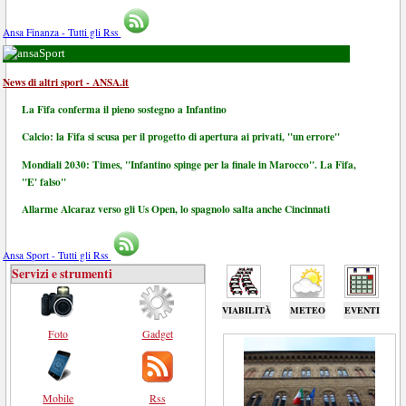
Ansa Finanza - Tutti gli Rss
Sport
News di altri sport - ANSA.it
La Fifa conferma il pieno sostegno a Infantino
Calcio: la Fifa si scusa per il progetto di apertura ai privati, "un errore"
Mondiali 2030: Times, "Infantino spinge per la finale in Marocco". La Fifa,
"E' falso"
Allarme Alcaraz verso gli Us Open, lo spagnolo salta anche Cincinnati
Ansa Sport - Tutti gli Rss
Servizi e strumenti
VIABILITÀ
METEO
EVENTI
Foto
Gadget
Mobile
Rss