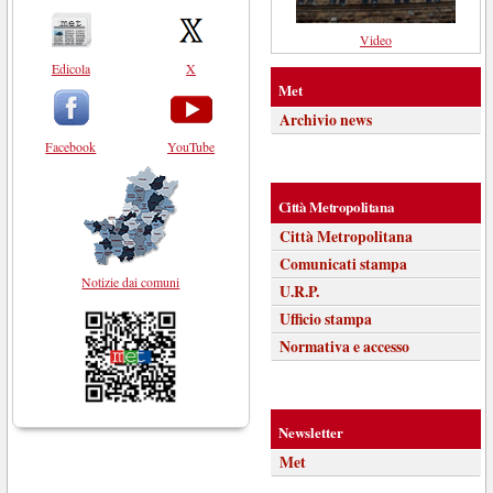
Video
Edicola
X
Met
Archivio news
Facebook
YouTube
Città Metropolitana
Città Metropolitana
Comunicati stampa
Notizie dai comuni
U.R.P.
Ufficio stampa
Normativa e accesso
Newsletter
Met