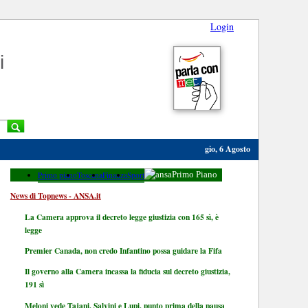
Login
i
gio, 6 Agosto
Primo piano
Toscana
Finanza
Sport
Primo Piano
News di Topnews - ANSA.it
La Camera approva il decreto legge giustizia con 165 sì, è
legge
Premier Canada, non credo Infantino possa guidare la Fifa
Il governo alla Camera incassa la fiducia sul decreto giustizia,
191 sì
Meloni vede Tajani, Salvini e Lupi, punto prima della pausa