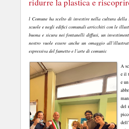
ridurre la plastica e riscoprir
l Comune ha scelto di investire nella cultura della 
scuole e negli edifici comunali arricchiti con le illu
buona e sicura nei fontanelli diffusi, un investiment
nostro vuole essere anche un omaggio all’illustra
espressiva del fumetto e l’arte di comunic
A sc
e il
e un
abbr
mani
del 
pic
del