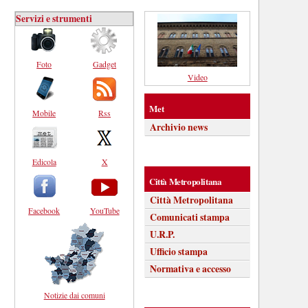
Servizi e strumenti
Foto
Gadget
Video
Met
Mobile
Rss
Archivio news
Edicola
X
Città Metropolitana
Città Metropolitana
Facebook
YouTube
Comunicati stampa
U.R.P.
Ufficio stampa
Normativa e accesso
Notizie dai comuni