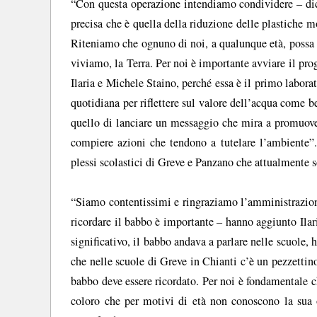
“Con questa operazione intendiamo condividere – dic
precisa che è quella della riduzione delle plastiche m
Riteniamo che ognuno di noi, a qualunque età, possa fa
viviamo, la Terra. Per noi è importante avviare il proge
Ilaria e Michele Staino, perché essa è il primo labora
quotidiana per riflettere sul valore dell’acqua come b
quello di lanciare un messaggio che mira a promuover
compiere azioni che tendono a tutelare l’ambiente”. 
plessi scolastici di Greve e Panzano che attualmente so
“Siamo contentissimi e ringraziamo l’amministrazione
ricordare il babbo è importante – hanno aggiunto Ilari
significativo, il babbo andava a parlare nelle scuole, 
che nelle scuole di Greve in Chianti c’è un pezzettino
babbo deve essere ricordato. Per noi è fondamentale 
coloro che per motivi di età non conoscono la sua op