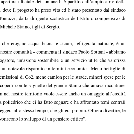
apertura ufficiale dei fontanelli è partito dall’ampio atrio della
 dove il progetto ha preso vita ed è stato presentato dal sindaco
niazzi, dalla dirigente scolastica dell'Istituto comprensivo di
 Michele Staino, figli di Sergio.
i che erogano acqua buona e sicura, refrigerata naturale, è un
lle nostre comunità – commenta il sindaco Paolo Sottani - abbiamo
ogatore, un’azione sostenibile e un servizio utile che valorizza
e un notevole risparmio in termini economici. Meno bottiglie di
i emissioni di Co2, meno camion per le strade, minori spese per le
coperti con le vignette del grande Staino che amava incontrare,
en nel nostro territorio vuole essere anche un omaggio all’eredità
ta poliedrico che ci ha fatto sognare e ha affrontato temi centrali
eggera allo stesso tempo, che gli era propria. Oltre a divertire, le
voriscono lo sviluppo di un pensiero critico”.