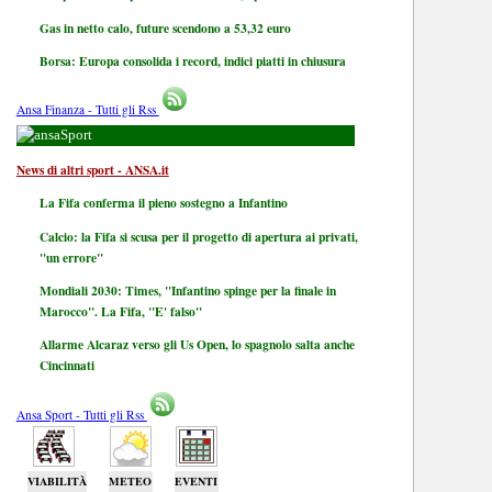
Gas in netto calo, future scendono a 53,32 euro
Borsa: Europa consolida i record, indici piatti in chiusura
Ansa Finanza - Tutti gli Rss
Sport
News di altri sport - ANSA.it
La Fifa conferma il pieno sostegno a Infantino
Calcio: la Fifa si scusa per il progetto di apertura ai privati,
"un errore"
Mondiali 2030: Times, "Infantino spinge per la finale in
Marocco". La Fifa, "E' falso"
Allarme Alcaraz verso gli Us Open, lo spagnolo salta anche
Cincinnati
Ansa Sport - Tutti gli Rss
VIABILITÀ
METEO
EVENTI