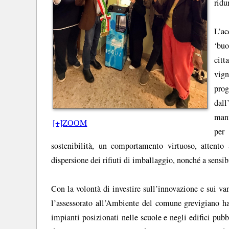
ridu
L’ac
‘buo
citt
vign
pro
dall
mani
[+]ZOOM
per
sostenibilità, un comportamento virtuoso, attento
dispersione dei rifiuti di imballaggio, nonché a sensibil
Con la volontà di investire sull’innovazione e sui v
l’assessorato all’Ambiente del comune grevigiano ha 
impianti posizionati nelle scuole e negli edifici pubb