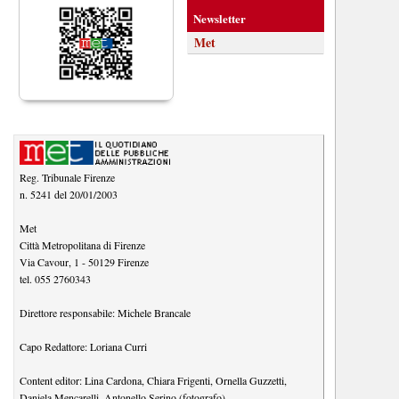
Newsletter
Met
Reg. Tribunale Firenze
n. 5241 del 20/01/2003
Met
Città Metropolitana di Firenze
Via Cavour, 1
-
50129
Firenze
tel.
055 2760343
Direttore responsabile:
Michele Brancale
Capo Redattore:
Loriana Curri
Content editor:
Lina Cardona
,
Chiara Frigenti
,
Ornella Guzzetti
,
Daniela Mencarelli
,
Antonello Serino (fotografo)