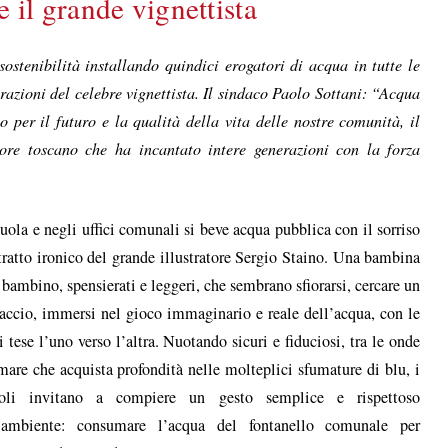
e il grande vignettista
sostenibilità installando quindici erogatori di acqua in tutte le
strazioni del celebre vignettista. Il sindaco Paolo Sottani: “Acqua
o per il futuro e la qualità della vita delle nostre comunità, il
tore toscano che ha incantato intere generazioni con la forza
uola e negli uffici comunali si beve acqua pubblica con il sorriso
 tratto ironico del grande illustratore Sergio Staino. Una bambina
 bambino, spensierati e leggeri, che sembrano sfiorarsi, cercare un
accio, immersi nel gioco immaginario e reale dell’acqua, con le
 tese l’uno verso l’altra. Nuotando sicuri e fiduciosi, tra le onde
mare che acquista profondità nelle molteplici sfumature di blu, i
coli invitano a compiere un gesto semplice e rispettoso
l’ambiente: consumare l’acqua del fontanello comunale per