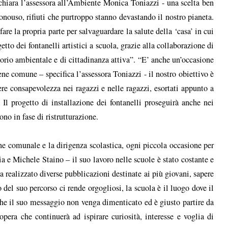
hiara l’assessora all’Ambiente Monica Toniazzi - una scelta ben
onouso, rifiuti che purtroppo stanno devastando il nostro pianeta.
re la propria parte per salvaguardare la salute della ‘casa’ in cui
tto dei fontanelli artistici a scuola, grazie alla collaborazione di
torio ambientale e di cittadinanza attiva”. “E’ anche un’occasione
ene comune – specifica l’assessora Toniazzi - il nostro obiettivo è
e consapevolezza nei ragazzi e nelle ragazzi, esortati appunto a
Il progetto di installazione dei fontanelli proseguirà anche nei
no in fase di ristrutturazione.
 comunale e la dirigenza scolastica, ogni piccola occasione per
a e Michele Staino – il suo lavoro nelle scuole è stato costante e
ha realizzato diverse pubblicazioni destinate ai più giovani, sapere
 del suo percorso ci rende orgogliosi, la scuola è il luogo dove il
che il suo messaggio non venga dimenticato ed è giusto partire da
era che continuerà ad ispirare curiosità, interesse e voglia di