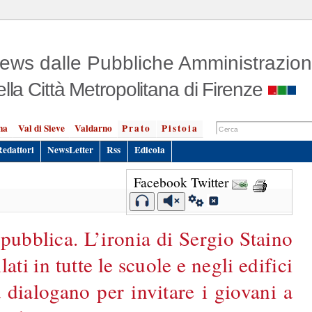
ews dalle Pubbliche Amministrazion
ella Città Metropolitana di Firenze
na
Val di Sieve
Valdarno
Prato
Pistoia
Redattori
NewsLetter
Rss
Edicola
Facebook
Twitter
pubblica. L’ironia di Sergio Staino
lati in tutte le scuole e negli edifici
à dialogano per invitare i giovani a