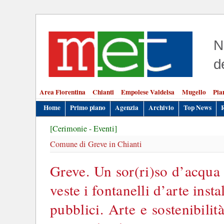
N
d
Area Fiorentina
Chianti
Empolese Valdelsa
Mugello
Pia
Home
Primo piano
Agenzia
Archivio
Top News
[Cerimonie - Eventi]
Comune di Greve in Chianti
Greve. Un sor(ri)so d’acqua 
veste i fontanelli d’arte instal
pubblici. Arte e sostenibilit