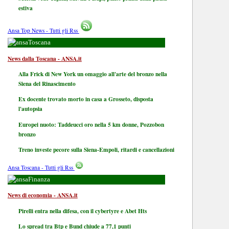
estiva
Ansa Top News - Tutti gli Rss
Toscana
News dalla Toscana - ANSA.it
Alla Frick di New York un omaggio all'arte del bronzo nella
Siena del Rinascimento
Ex docente trovato morto in casa a Grosseto, disposta
l'autopsia
Europei nuoto: Taddeucci oro nella 5 km donne, Pozzobon
bronzo
Treno investe pecore sulla Siena-Empoli, ritardi e cancellazioni
Ansa Toscana - Tutti gli Rss
Finanza
News di economia - ANSA.it
Pirelli entra nella difesa, con il cybertyre e Abet Hts
Lo spread tra Btp e Bund chiude a 77,1 punti