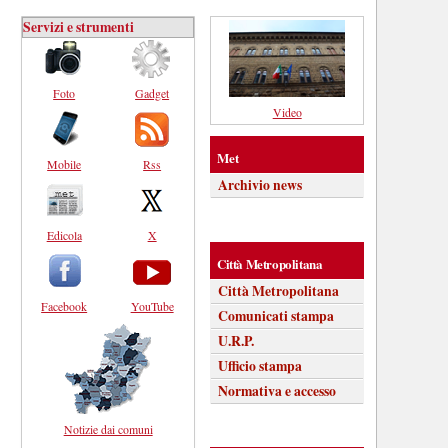
Servizi e strumenti
Foto
Gadget
Video
Met
Mobile
Rss
Archivio news
Edicola
X
Città Metropolitana
Città Metropolitana
Facebook
YouTube
Comunicati stampa
U.R.P.
Ufficio stampa
Normativa e accesso
Notizie dai comuni