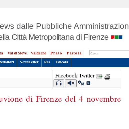
ews dalle Pubbliche Amministrazion
ella Città Metropolitana di Firenze
na
Val di Sieve
Valdarno
Prato
Pistoia
Redattori
NewsLetter
Rss
Edicola
Facebook
Twitter
lluvione di Firenze del 4 novembre