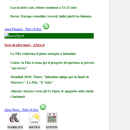
Gas in netto calo, future scendono a 53,32 euro
Borsa: Europa consolida i record, indici piatti in chiusura
Ansa Finanza - Tutti gli Rss
Sport
News di altri sport - ANSA.it
La Fifa conferma il pieno sostegno a Infantino
Calcio: la Fifa si scusa per il progetto di apertura ai privati,
"un errore"
Mondiali 2030: Times, "Infantino spinge per la finale in
Marocco". La Fifa, "E' falso"
Allarme Alcaraz verso gli Us Open, lo spagnolo salta anche
Cincinnati
Ansa Sport - Tutti gli Rss
VIABILITÀ
METEO
EVENTI