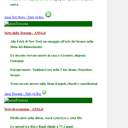
estiva
Ansa Top News - Tutti gli Rss
Toscana
News dalla Toscana - ANSA.it
Alla Frick di New York un omaggio all'arte del bronzo nella
Siena del Rinascimento
Ex docente trovato morto in casa a Grosseto, disposta
l'autopsia
Europei nuoto: Taddeucci oro nella 5 km donne, Pozzobon
bronzo
Treno investe pecore sulla Siena-Empoli, ritardi e cancellazioni
Ansa Toscana - Tutti gli Rss
Finanza
News di economia - ANSA.it
Pirelli entra nella difesa, con il cybertyre e Abet Hts
Lo spread tra Btp e Bund chiude a 77,1 punti