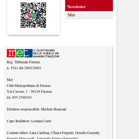
Newsletter
Met
Reg. Tribunale Firenze
n. 5241 del 20/01/2003
Met
Città Metropolitana di Firenze
Via Cavour, 1
-
50129
Firenze
tel.
055 2760343
Direttore responsabile:
Michele Brancale
Capo Redattore:
Loriana Curri
Content editor:
Lina Cardona
,
Chiara Frigenti
,
Ornella Guzzetti
,
Daniela Mencarelli
,
Antonello Serino (fotografo)