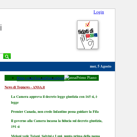
Login
i
mer, 5 Agosto
Primo piano
Toscana
Finanza
Sport
Primo Piano
News di Topnews - ANSA.it
La Camera approva il decreto legge giustizia con 165 sì, è
legge
Premier Canada, non credo Infantino possa guidare la Fifa
Il governo alla Camera incassa la fiducia sul decreto giustizia,
191 sì
Meloni vede Tajani, Salvini e Lupi, punto prima della pausa