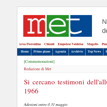
N
d
Area Fiorentina
Chianti
Empolese Valdelsa
Mugello
Pia
Home
Primo piano
Agenzia
Archivio
Top News
[Commemorazioni]
Redazione di Met
Si cercano testimoni dell'a
1966
Adesioni entro il 31 maggio