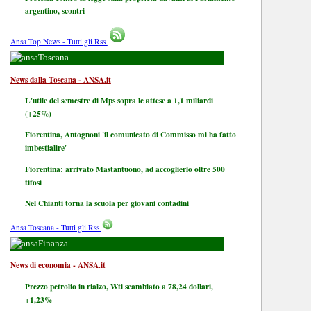
argentino, scontri
Ansa Top News - Tutti gli Rss
Toscana
News dalla Toscana - ANSA.it
L'utile del semestre di Mps sopra le attese a 1,1 miliardi
(+25%)
Fiorentina, Antognoni 'il comunicato di Commisso mi ha fatto
imbestialire'
Fiorentina: arrivato Mastantuono, ad accoglierlo oltre 500
tifosi
Nel Chianti torna la scuola per giovani contadini
Ansa Toscana - Tutti gli Rss
Finanza
News di economia - ANSA.it
Prezzo petrolio in rialzo, Wti scambiato a 78,24 dollari,
+1,23%