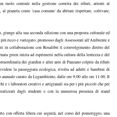
 ruolo centrale nella gestione corretta dei rifiuti, attenti al
, al pianeta come 'casa comune' da abitare rispettare, coltivare,
o, giunge alla sua seconda edizione con una proposta culturale ed
a più ricco e variegato, promosso dagli Assessorati all'Ambiente e
i in collaborazione con Rosalibri il coinvolgimento diretto del
ata green inizia ad esprimersi nella cultura della lentezza e del
raordinaria dei giardini e altre aree di Panzano colpite da rifiuti
ividere la passeggiata ecologica, rivolta ad adulti e bambini di
o annuale curato da Legambiente, dalle ore 9:00 alle ore 11:00. Il
 e i laboratori creativi e artigianali sia per i più piccoli che per
 realizzati dagli studenti e con la numerosa presenza di stand
rto con offerta libera cui seguirà, nel corso del pomeriggio, una