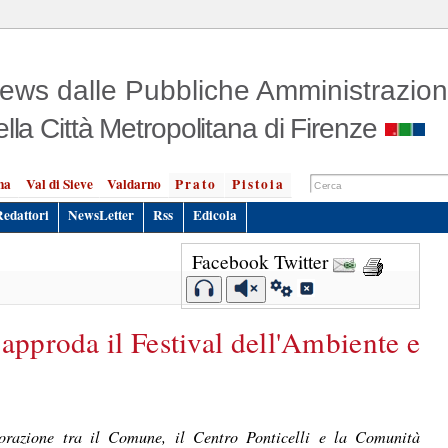
ews dalle Pubbliche Amministrazion
ella Città Metropolitana di Firenze
na
Val di Sieve
Valdarno
Prato
Pistoia
Redattori
NewsLetter
Rss
Edicola
Facebook
Twitter
approda il Festival dell'Ambiente e
aborazione tra il Comune, il Centro Ponticelli e la Comunità