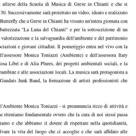
le allieve della Scuola di Musica di Greve in Chianti e che si
:30. Successivamente sarà proiettato un video, ideato e realizzato
Butterfly che a Greve in Chianti ha vissuto un'intera giornata con
battezzata "La Luna del Chianti" e per la sottoscrizione di un
alorizzazione e la salvaguardia dell'ambiente e del patrimonio
iazioni e giovani cittadini. Il pomeriggio entra nel vivo con la
ll'assessore Monica Toniazzi (Ambiente) e dell'assessora Ilary
Rosa Libri e di Alia Plures, dei progetti ambientali sociali, e la
bambine e alle associazioni locali. La musica sarà protagonista a
 Gaudats Junk Band, la formazione di artisti professionisti che
all'Ambiente Monica Toniazzi - si preannuncia ricco di attività e
e riteniamo fondamentale ovvero che la cura di noi stessi passa
iamo e che abbiamo il dovere di rispettare nella quotidianità,
vare la vita del luogo che ci accoglie e che sarà affidato alle