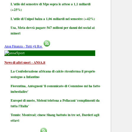
L'utile del semestre di Mps sopra le attese a 1,1 miliardi
(+25%)
L'utile di Unipol balza a 1,06 miliardi nel semestre (+42%)
Usa, Meta dovrà pagare 567 milioni per danni dei social ai
minori
Ansa Finanza - Tutti gli Rss
Sport
News di altri sport - ANSA.it
La Confederazione africana di calcio riconferma il proprio
sostegno a Infantino
Fiorentina, Antognoni 'il comunicato di Commisso mi ha fatto
imbestialire'
Europei di nuoto, Meloni telefona a Pellacani 'complimenti da
tutta l'Italia'
Tennis: Montreal; cinese Shang battuto in tre set, Darderi agli
ottavi