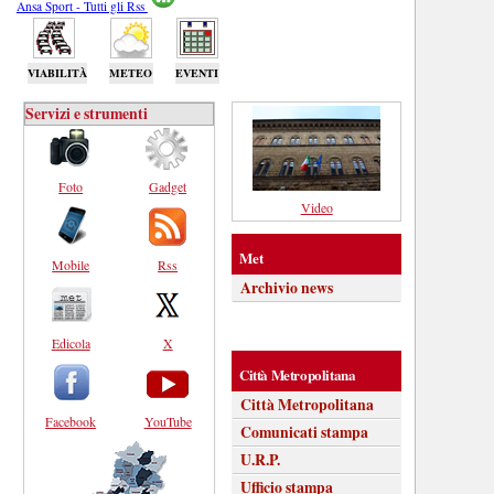
Ansa Sport - Tutti gli Rss
VIABILITÀ
METEO
EVENTI
Servizi e strumenti
Foto
Gadget
Video
Met
Mobile
Rss
Archivio news
Edicola
X
Città Metropolitana
Città Metropolitana
Facebook
YouTube
Comunicati stampa
U.R.P.
Ufficio stampa