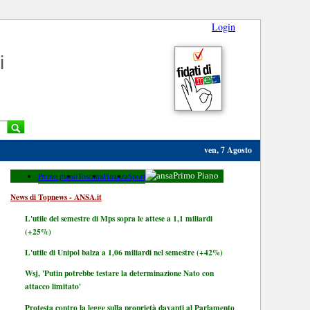
Login
i
ven, 7 Agosto
Primo piano
Toscana
Finanza
Sport
Primo Piano
News di Topnews - ANSA.it
L'utile del semestre di Mps sopra le attese a 1,1 miliardi
(+25%)
L'utile di Unipol balza a 1,06 miliardi nel semestre (+42%)
Wsj, 'Putin potrebbe testare la determinazione Nato con
attacco limitato'
Protesta contro la legge sulla proprietà davanti al Parlamento