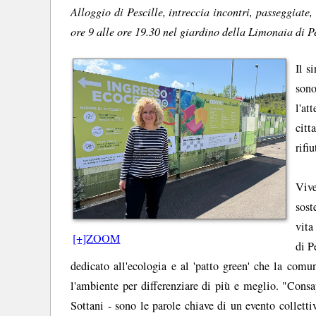
Alloggio di Pescille, intreccia incontri, passeggiate
ore 9 alle ore 19.30 nel giardino della Limonaia di P
Il s
sono
l'at
citt
rifiu
Viv
sost
vita
[+]ZOOM
di P
dedicato all'ecologia e al 'patto green' che la comun
l'ambiente per differenziare di più e meglio. "Consa
Sottani - sono le parole chiave di un evento collett