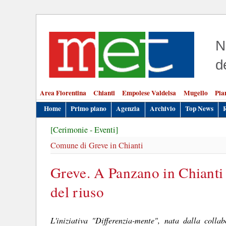
N
d
Area Fiorentina
Chianti
Empolese Valdelsa
Mugello
Pia
Home
Primo piano
Agenzia
Archivio
Top News
[Cerimonie - Eventi]
Comune di Greve in Chianti
Greve. A Panzano in Chianti 
del riuso
L'iniziativa "Differenzia-mente", nata dalla coll