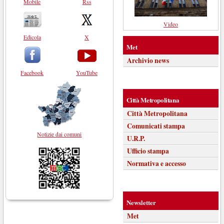
Mobile
Rss
Video
Edicola
X
Met
Archivio news
Facebook
YouTube
Città Metropolitana
Città Metropolitana
Comunicati stampa
Notizie dai comuni
U.R.P.
Ufficio stampa
Normativa e accesso
Newsletter
Met