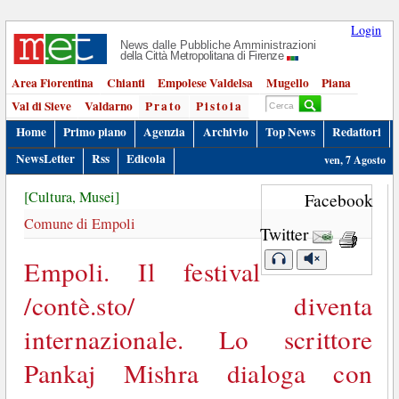
Login
News dalle Pubbliche Amministrazioni
della Città Metropolitana di Firenze
Area Fiorentina
Chianti
Empolese Valdelsa
Mugello
Piana
Val di Sieve
Valdarno
Prato
Pistoia
Home
Primo piano
Agenzia
Archivio
Top News
Redattori
NewsLetter
Rss
Edicola
ven, 7 Agosto
[Cultura, Musei]
Facebook
Comune di Empoli
Twitter
Empoli. Il festival
/contè.sto/ diventa
internazionale. Lo scrittore
Pankaj Mishra dialoga con