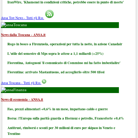
IranWire, 'Khamenei in condizioni critiche, potrebbe essere in punto di morte'
Ansa Top News - Tutti gli Rss
Toscana
News dalla Toscana - ANSA.it
Rogo in bosco a Firenzuola, operazioni per tutta la notte, in azione Canadair
L'utile del semestre di Mps sopra le attese a 1,1 miliardi (+25%)
Fiorentina, Antognoni 'il comunicato di Commisso mi ha fatto imbestialire'
Fiorentina: arrivato Mastantuono, ad accoglierlo oltre 500 tifosi
Ansa Toscana - Tutti gli Rss
Finanza
News di economia - ANSA.it
Fao, prezzi alimentari +0,6% in un mese, impattano caldo e guerre
Borsa: l'Europa sulla parità guarda a Hormuz e petrolio, Francoforte +0,4%
Antitrust, rimborsi e sconti per 30 milioni di euro per skipass in Veneto e
Trentino