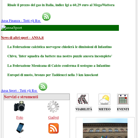
Risale il prezzo del gas in Italia, indice Igi a 60,29 euro al MegaWattora
Ansa Finanza - Tutti gli Rss
Sport
News di altri sport - ANSA.it
La Federazione calcistica norvegese chiederà le dimissioni di Infantino
Chivu, 'Inter squadra da battere ma nostro puzzle ancora incompleto'
La Federazione Messicana di Calcio conferma il sostegno a Infantino
Europei di nuoto, bronzo per Taddeucci nella 3 km knockout
Ansa Sport - Tutti gli Rss
Servizi e strumenti
VIABILITÀ
METEO
EVENTI
Foto
Gadget