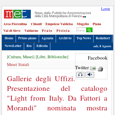
Login
News dalle Pubbliche Amministrazioni
della Città Metropolitana di Firenze
Area Fiorentina
Chianti
Empolese Valdelsa
Mugello
Piana
Val di Sieve
Valdarno
Prato
Pistoia
Home
Primo piano
Agenzia
Archivio
Top News
Redattori
NewsLetter
Rss
Edicola
sab, 8 Agosto
[Cultura, Musei]
[Libri, Biblioteche]
Facebook
Musei Statali
Twitter
Gallerie degli Uffizi.
Presentazione del catalogo
"Light from Italy. Da Fattori a
Morandi" nominata mostra