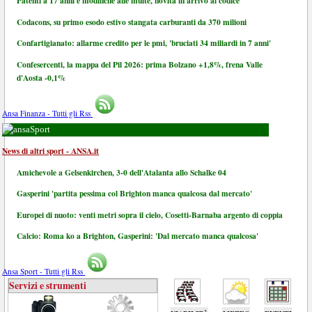
Patenti a 17 anni e modifiche alle multe, novità in arrivo al codice
Codacons, su primo esodo estivo stangata carburanti da 370 milioni
Confartigianato: allarme credito per le pmi, 'bruciati 34 miliardi in 7 anni'
Confesercenti, la mappa del Pil 2026: prima Bolzano +1,8%, frena Valle
d'Aosta -0,1%
Ansa Finanza - Tutti gli Rss
Sport
News di altri sport - ANSA.it
Amichevole a Gelsenkirchen, 3-0 dell'Atalanta allo Schalke 04
Gasperini 'partita pessima col Brighton manca qualcosa dal mercato'
Europei di nuoto: venti metri sopra il cielo, Cosetti-Barnaba argento di coppia
Calcio: Roma ko a Brighton, Gasperini: 'Dal mercato manca qualcosa'
Ansa Sport - Tutti gli Rss
Servizi e strumenti