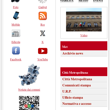
VIABILITÀ
METEO
EVENTI
Foto
Gadget
Mobile
Rss
Video
Edicola
X
Met
Archivio news
Facebook
YouTube
Città Metropolitana
Città Metropolitana
Comunicati stampa
Notizie dai comuni
U.R.P.
Ufficio stampa
Normativa e accesso