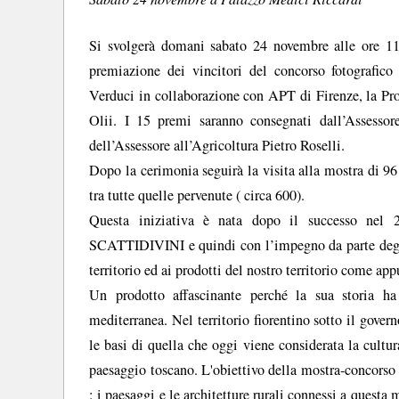
Si svolgerà domani sabato 24 novembre alle ore 11
premiazione dei vincitori del concorso fotografic
Verduci in collaborazione con APT di Firenze, la Pro
Olii. I 15 premi saranno consegnati dall’Assesso
dell’Assessore all’Agricoltura Pietro Roselli.
Dopo la cerimonia seguirà la visita alla mostra di 9
tra tutte quelle pervenute ( circa 600).
Questa iniziativa è nata dopo il successo nel 2
SCATTIDIVINI e quindi con l’impegno da parte degli 
territorio ed ai prodotti del nostro territorio come ap
Un prodotto affascinante perché la sua storia ha
mediterranea. Nel territorio fiorentino sotto il govern
le basi di quella che oggi viene considerata la cultura
paesaggio toscano. L'obiettivo della mostra-concorso è 
: i paesaggi e le architetture rurali connessi a questa 