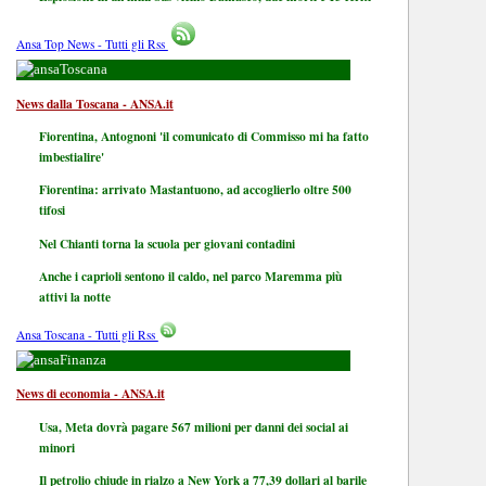
Ansa Top News - Tutti gli Rss
Toscana
News dalla Toscana - ANSA.it
Fiorentina, Antognoni 'il comunicato di Commisso mi ha fatto
imbestialire'
Fiorentina: arrivato Mastantuono, ad accoglierlo oltre 500
tifosi
Nel Chianti torna la scuola per giovani contadini
Anche i caprioli sentono il caldo, nel parco Maremma più
attivi la notte
Ansa Toscana - Tutti gli Rss
Finanza
News di economia - ANSA.it
Usa, Meta dovrà pagare 567 milioni per danni dei social ai
minori
Il petrolio chiude in rialzo a New York a 77,39 dollari al barile