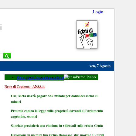
Login
i
ven, 7 Agosto
Primo piano
Toscana
Finanza
Sport
Primo Piano
News di Topnews - ANSA.it
Usa, Meta dovrà pagare 567 milioni per danni dei social ai
minori
Protesta contro la legge sulla proprietà davanti al Parlamento
argentino, scontri
Sanchez presiederà una riunione in videocall sulla crisi a Ceuta
Esplosione in un mini bus vicino Damasco, due morti e 13 feriti