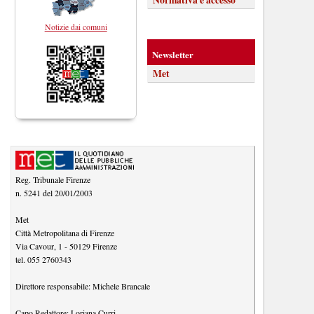
Notizie dai comuni
Newsletter
Met
Reg. Tribunale Firenze
n. 5241 del 20/01/2003
Met
Città Metropolitana di Firenze
Via Cavour, 1
-
50129
Firenze
tel.
055 2760343
Direttore responsabile:
Michele Brancale
Capo Redattore:
Loriana Curri