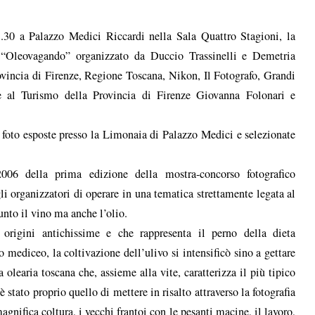
.30 a Palazzo Medici Riccardi nella Sala Quattro Stagioni, la
o “Oleovagando” organizzato da Duccio Trassinelli e Demetria
vincia di Firenze, Regione Toscana, Nikon, Il Fotografo, Grandi
re al Turismo della Provincia di Firenze Giovanna Folonari e
6 foto esposte presso la Limonaia di Palazzo Medici e selezionate
006 della prima edizione della mostra-concorso fotografico
organizzatori di operare in una tematica strettamente legata al
punto il vino ma anche l’olio.
 origini antichissime e che rappresenta il perno della dieta
o mediceo, la coltivazione dell’ulivo si intensificò sino a gettare
 olearia toscana che, assieme alla vite, caratterizza il più tipico
stato proprio quello di mettere in risalto attraverso la fotografia
magnifica coltura, i vecchi frantoi con le pesanti macine, il lavoro,