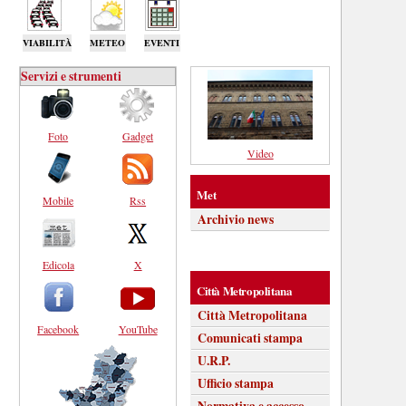
VIABILITÀ
METEO
EVENTI
Servizi e strumenti
Foto
Gadget
Video
Met
Mobile
Rss
Archivio news
Edicola
X
Città Metropolitana
Città Metropolitana
Facebook
YouTube
Comunicati stampa
U.R.P.
Ufficio stampa
Normativa e accesso