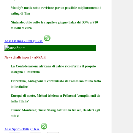
Moody's mette sotto revisione per un possibile miglioramento i
rating di Tim
Nintendo, utile netto tra aprile e giugno balza del 53% a 810
milioni di euro
Ansa Finanza - Tutti gli Rss
Sport
News di altri sport - ANSA.it
La Confederazione africana di calcio riconferma il proprio
sostegno a Infantino
Fiorentina, Antognoni 'il comunicato di Commisso mi ha fatto
imbestialire'
Europei di nuoto, Meloni telefona a Pellacani 'complimenti da
tutta l'Italia'
Tennis: Montreal; cinese Shang battuto in tre set, Darderi agli
ottavi
Ansa Sport - Tutti gli Rss