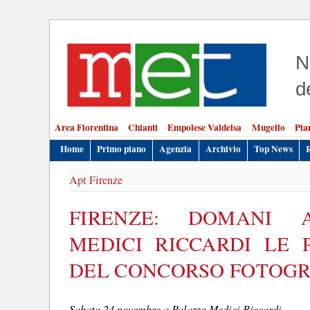
N
d
Area Fiorentina
Chianti
Empolese Valdelsa
Mugello
Pia
Home
Primo piano
Agenzia
Archivio
Top News
Apt Firenze
FIRENZE: DOMANI 
MEDICI RICCARDI LE 
DEL CONCORSO FOTOGR
Sabato 24 novembre a Palazzo Medici Riccardi