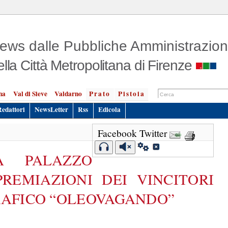
ews dalle Pubbliche Amministrazion
ella Città Metropolitana di Firenze
na
Val di Sieve
Valdarno
Prato
Pistoia
Redattori
NewsLetter
Rss
Edicola
Facebook
Twitter
A PALAZZO
PREMIAZIONI DEI VINCITORI
AFICO “OLEOVAGANDO”