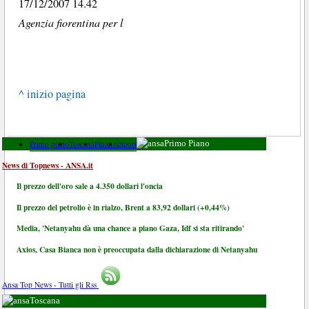
17/12/2007 14.42
Agenzia fiorentina per l
^ inizio pagina
Primo piano
Toscana
Finanza
Sport
Primo Piano
News di Topnews - ANSA.it
Il prezzo dell'oro sale a 4.350 dollari l'oncia
Il prezzo del petrolio è in rialzo, Brent a 83,92 dollari (+0,44%)
Media, 'Netanyahu dà una chance a piano Gaza, Idf si sta ritirando'
Axios, Casa Bianca non è preoccupata dalla dichiarazione di Netanyahu
Ansa Top News - Tutti gli Rss
Toscana