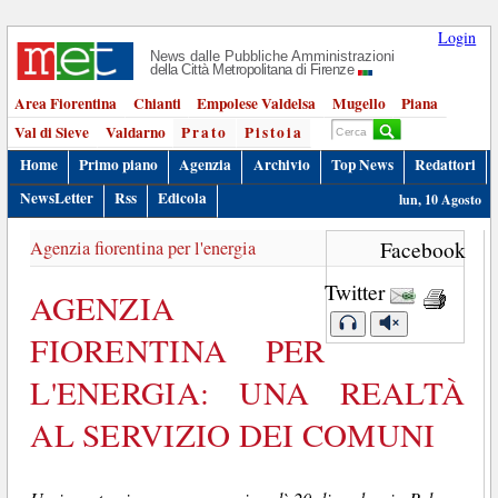
Login
News dalle Pubbliche Amministrazioni
della Città Metropolitana di Firenze
Area Fiorentina
Chianti
Empolese Valdelsa
Mugello
Piana
Val di Sieve
Valdarno
Prato
Pistoia
Home
Primo piano
Agenzia
Archivio
Top News
Redattori
NewsLetter
Rss
Edicola
lun, 10 Agosto
Agenzia fiorentina per l'energia
Facebook
Twitter
AGENZIA
FIORENTINA PER
L'ENERGIA: UNA REALTÀ
AL SERVIZIO DEI COMUNI