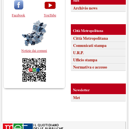
Met
Archivio news
Facebook
YouTube
Città Metropolitana
Città Metropolitana
Comunicati stampa
Notizie dai comuni
U.R.P.
Ufficio stampa
Normativa e accesso
Newsletter
Met