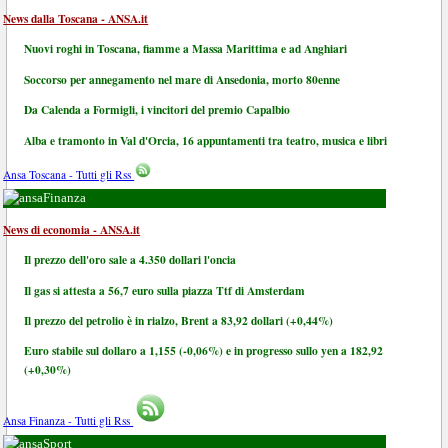
News dalla Toscana - ANSA.it
Nuovi roghi in Toscana, fiamme a Massa Marittima e ad Anghiari
Soccorso per annegamento nel mare di Ansedonia, morto 80enne
Da Calenda a Formigli, i vincitori del premio Capalbio
Alba e tramonto in Val d'Orcia, 16 appuntamenti tra teatro, musica e libri
Ansa Toscana - Tutti gli Rss
Finanza
News di economia - ANSA.it
Il prezzo dell'oro sale a 4.350 dollari l'oncia
Il gas si attesta a 56,7 euro sulla piazza Ttf di Amsterdam
Il prezzo del petrolio è in rialzo, Brent a 83,92 dollari (+0,44%)
Euro stabile sul dollaro a 1,155 (-0,06%) e in progresso sullo yen a 182,92
(+0,30%)
Ansa Finanza - Tutti gli Rss
Sport