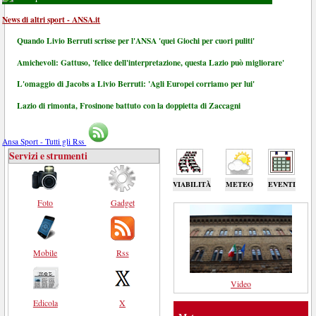
News di altri sport - ANSA.it
Quando Livio Berruti scrisse per l'ANSA 'quei Giochi per cuori puliti'
Amichevoli: Gattuso, 'felice dell'interpretazione, questa Lazio può migliorare'
L'omaggio di Jacobs a Livio Berruti: 'Agli Europei corriamo per lui'
Lazio di rimonta, Frosinone battuto con la doppietta di Zaccagni
Ansa Sport - Tutti gli Rss
Servizi e strumenti
VIABILITÀ
METEO
EVENTI
Foto
Gadget
Mobile
Rss
Video
Edicola
X