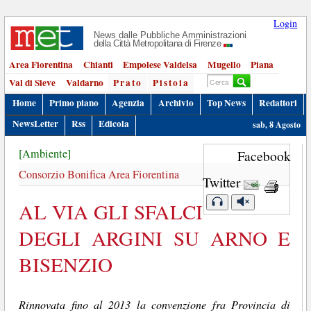
Login
News dalle Pubbliche Amministrazioni
della Città Metropolitana di Firenze
Area Fiorentina
Chianti
Empolese Valdelsa
Mugello
Piana
Val di Sieve
Valdarno
Prato
Pistoia
Home
Primo piano
Agenzia
Archivio
Top News
Redattori
NewsLetter
Rss
Edicola
sab, 8 Agosto
[Ambiente]
Facebook
Consorzio Bonifica Area Fiorentina
Twitter
AL VIA GLI SFALCI
DEGLI ARGINI SU ARNO E
BISENZIO
Rinnovata fino al 2013 la convenzione fra Provincia di