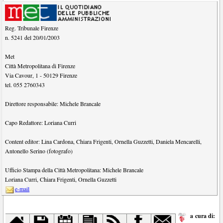
Reg. Tribunale Firenze
n. 5241 del 20/01/2003
Met
Città Metropolitana di Firenze
Via Cavour, 1
-
50129
Firenze
tel.
055 2760343
Direttore responsabile:
Michele Brancale
Capo Redattore:
Loriana Curri
Content editor:
Lina Cardona
,
Chiara Frigenti
,
Ornella Guzzetti
,
Daniela Mencarelli
,
Antonello Serino (fotografo)
Ufficio Stampa della Città Metropolitana:
Michele Brancale
Loriana Curri
,
Chiara Frigenti
,
Ornella Guzzetti
e-mail
a cura di: