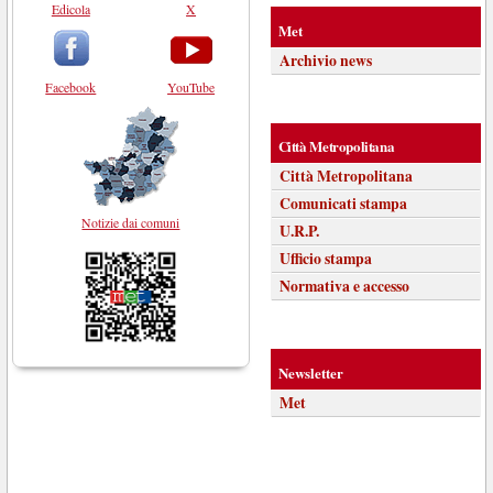
Edicola
X
Met
Archivio news
Facebook
YouTube
Città Metropolitana
Città Metropolitana
Comunicati stampa
Notizie dai comuni
U.R.P.
Ufficio stampa
Normativa e accesso
Newsletter
Met