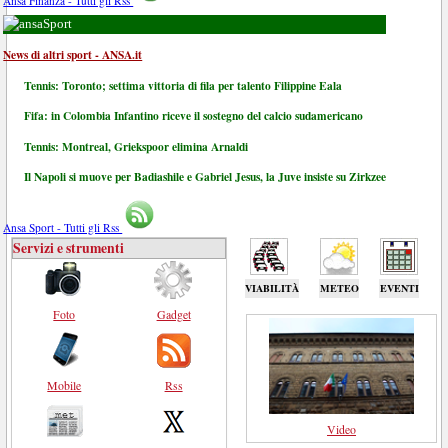
Ansa Finanza - Tutti gli Rss
Sport
News di altri sport - ANSA.it
Tennis: Toronto; settima vittoria di fila per talento Filippine Eala
Fifa: in Colombia Infantino riceve il sostegno del calcio sudamericano
Tennis: Montreal, Griekspoor elimina Arnaldi
Il Napoli si muove per Badiashile e Gabriel Jesus, la Juve insiste su Zirkzee
Ansa Sport - Tutti gli Rss
Servizi e strumenti
VIABILITÀ
METEO
EVENTI
Foto
Gadget
Mobile
Rss
Video