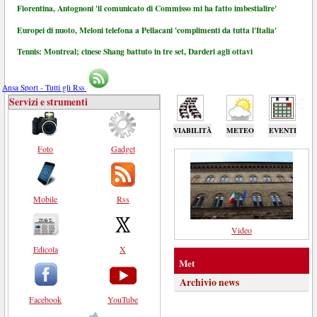
Fiorentina, Antognoni 'il comunicato di Commisso mi ha fatto imbestialire'
Europei di nuoto, Meloni telefona a Pellacani 'complimenti da tutta l'Italia'
Tennis: Montreal; cinese Shang battuto in tre set, Darderi agli ottavi
Ansa Sport - Tutti gli Rss
Servizi e strumenti
VIABILITÀ
METEO
EVENTI
Foto
Gadget
Mobile
Rss
Video
Edicola
X
Met
Archivio news
Facebook
YouTube