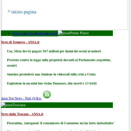
^ inizio pagina
Primo piano
Toscana
Finanza
Sport
Primo Piano
News di Topnews - ANSA.it
Usa, Meta dovrà pagare 567 milioni per danni dei social ai minori
Protesta contro la legge sulla proprietà davanti al Parlamento argentino,
scontri
Sanchez presiederà una riunione in videocall sulla crisi a Ceuta
Esplosione in un mini bus vicino Damasco, due morti e 13 feriti
Ansa Top News - Tutti gli Rss
Toscana
News dalla Toscana - ANSA.it
Fiorentina, Antognoni 'il comunicato di Commisso mi ha fatto imbestialire'