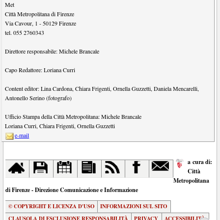
Met
Città Metropolitana di Firenze
Via Cavour, 1
-
50129
Firenze
tel.
055 2760343
Direttore responsabile:
Michele Brancale
Capo Redattore:
Loriana Curri
Content editor:
Lina Cardona
,
Chiara Frigenti
,
Ornella Guzzetti
,
Daniela Mencarelli
,
Antonello Serino (fotografo)
Ufficio Stampa della Città Metropolitana:
Michele Brancale
Loriana Curri
,
Chiara Frigenti
,
Ornella Guzzetti
e-mail
a cura di:
Città
Metropolitana
di Firenze - Direzione Comunicazione e Informazione
© COPYRIGHT E LICENZA D'USO
INFORMAZIONI SUL SITO
CLAUSOLA DI ESCLUSIONE RESPONSABILITÀ
PRIVACY
ACCESSIBILITÀ