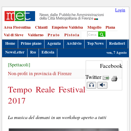
Login
News dalle Pubbliche Amministrazioni
della Città Metropolitana di Firenze
Area Fiorentina
Chianti
Empolese Valdelsa
Mugello
Piana
Val di Sieve
Valdarno
Prato
Pistoia
Home
Primo piano
Agenzia
Archivio
Top News
Redattori
NewsLetter
Rss
Edicola
ven, 7 Agosto
[Spettacoli]
Facebook
Non-profit in provincia di Firenze
Twitter
Tempo Reale Festival
2017
La musica del domani in un workshop aperto a tutti