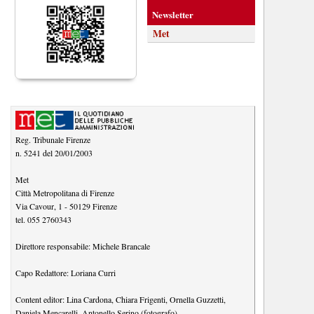
Newsletter
Met
Reg. Tribunale Firenze
n. 5241 del 20/01/2003
Met
Città Metropolitana di Firenze
Via Cavour, 1
-
50129
Firenze
tel.
055 2760343
Direttore responsabile:
Michele Brancale
Capo Redattore:
Loriana Curri
Content editor:
Lina Cardona
,
Chiara Frigenti
,
Ornella Guzzetti
,
Daniela Mencarelli
,
Antonello Serino (fotografo)