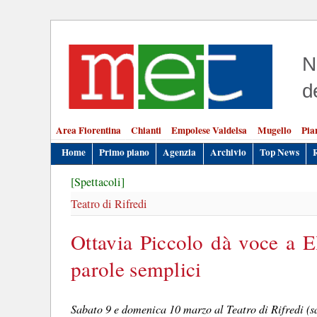
N
d
Area Fiorentina
Chianti
Empolese Valdelsa
Mugello
Pia
Home
Primo piano
Agenzia
Archivio
Top News
[Spettacoli]
Teatro di Rifredi
Ottavia Piccolo dà voce a E
parole semplici
Sabato 9 e domenica 10 marzo al Teatro di Rifredi (sa