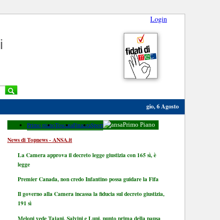
Login
i
gio, 6 Agosto
Primo piano
Toscana
Finanza
Sport
Primo Piano
News di Topnews - ANSA.it
La Camera approva il decreto legge giustizia con 165 sì, è
legge
Premier Canada, non credo Infantino possa guidare la Fifa
Il governo alla Camera incassa la fiducia sul decreto giustizia,
191 sì
Meloni vede Tajani, Salvini e Lupi, punto prima della pausa