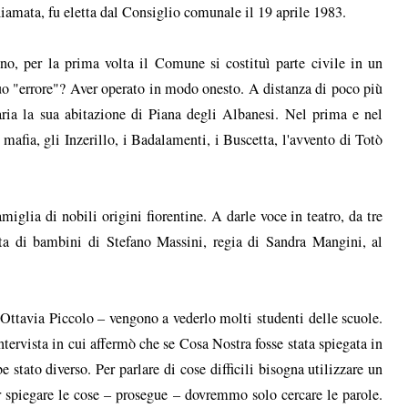
hiamata, fu eletta dal Consiglio comunale il 19 aprile 1983.
no, per la prima volta il Comune si costituì parte civile in un
 suo "errore"? Aver operato in modo onesto. A distanza di poco più
 aria la sua abitazione di Piana degli Albanesi. Nel prima e nel
 mafia, gli Inzerillo, i Badalamenti, i Buscetta, l'avvento di Totò
iglia di nobili origini fiorentine. A darle voce in teatro, da tre
ta di bambini di Stefano Massini, regia di Sandra Mangini, al
ttavia Piccolo – vengono a vederlo molti studenti delle scuole.
intervista in cui affermò che se Cosa Nostra fosse stata spiegata in
stato diverso. Per parlare di cose difficili bisogna utilizzare un
r spiegare le cose – prosegue – dovremmo solo cercare le parole.