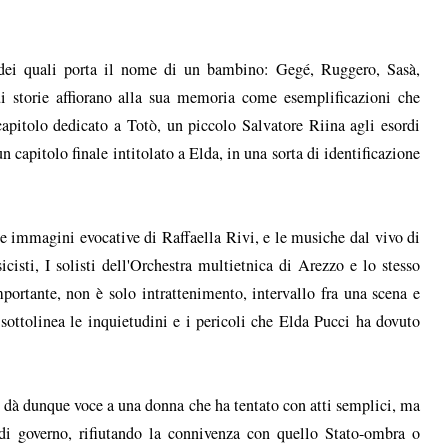
 dei quali porta il nome di un bambino: Gegé, Ruggero, Sasà,
i storie affiorano alla sua memoria come esemplificazioni che
apitolo dedicato a Totò, un piccolo Salvatore Riina agli esordi
n capitolo finale intitolato a Elda, in una sorta di identificazione
le immagini evocative di Raffaella Rivi, e le musiche dal vivo di
isti, I solisti dell'Orchestra multietnica di Arezzo e lo stesso
ortante, non è solo intrattenimento, intervallo fra una scena e
, sottolinea le inquietudini e i pericoli che Elda Pucci ha dovuto
dà dunque voce a una donna che ha tentato con atti semplici, ma
i di governo, rifiutando la connivenza con quello Stato-ombra o