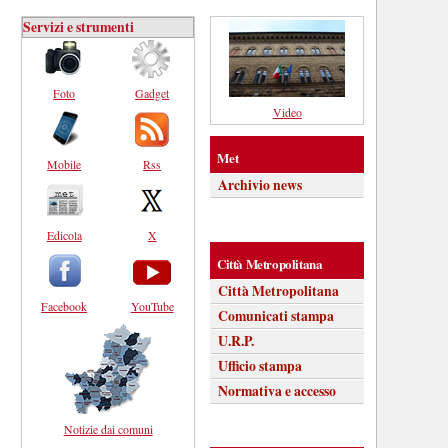
Servizi e strumenti
Foto
Gadget
Video
Met
Mobile
Rss
Archivio news
Edicola
X
Città Metropolitana
Città Metropolitana
Facebook
YouTube
Comunicati stampa
U.R.P.
Ufficio stampa
Normativa e accesso
Notizie dai comuni