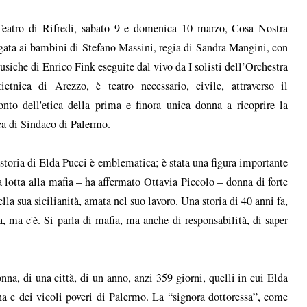
eatro di Rifredi, sabato 9 e domenica 10 marzo, Cosa Nostra
gata ai bambini di Stefano Massini, regia di Sandra Mangini, con
usiche di Enrico Fink eseguite dal vivo da I solisti dell’Orchestra
ietnica di Arezzo, è teatro necessario, civile, attraverso il
onto dell'etica della prima e finora unica donna a ricoprire la
ca di Sindaco di Palermo.
storia di Elda Pucci è emblematica; è stata una figura importante
a lotta alla mafia – ha affermato Ottavia Piccolo – donna di forte
ella sua sicilianità, amata nel suo lavoro. Una storia di 40 anni fa,
 ma c'è. Si parla di mafia, ma anche di responsabilità, di saper
nna, di una città, di un anno, anzi 359 giorni, quelli in cui Elda
a e dei vicoli poveri di Palermo. La “signora dottoressa”, come