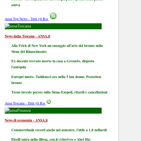
estiva
Ansa Top News - Tutti gli Rss
Toscana
News dalla Toscana - ANSA.it
Alla Frick di New York un omaggio all'arte del bronzo nella
Siena del Rinascimento
Ex docente trovato morto in casa a Grosseto, disposta
l'autopsia
Europei nuoto: Taddeucci oro nella 5 km donne, Pozzobon
bronzo
Treno investe pecore sulla Siena-Empoli, ritardi e cancellazioni
Ansa Toscana - Tutti gli Rss
Finanza
News di economia - ANSA.it
Commerzbank record anche nel semestre, l'utile a 1,8 miliardi
Pirelli entra nella difesa, con il cybertyre e Abet Hts