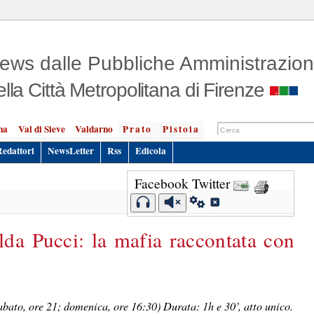
ews dalle Pubbliche Amministrazion
ella Città Metropolitana di Firenze
na
Val di Sieve
Valdarno
Prato
Pistoia
Redattori
NewsLetter
Rss
Edicola
Facebook
Twitter
lda Pucci: la mafia raccontata con
bato, ore 21; domenica, ore 16:30) Durata: 1h e 30’, atto unico.