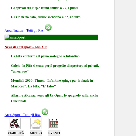
Lo spread tra Btp e Bund chiude a 77,1 punti
Gas in netto calo, future scendono a 53,32 euro
Ansa Finanza - Tutti gli Rss
Sport
News di altri sport - ANSA.it
La Fifa conferma il pieno sostegno a Infantino
Calcio: la Fifa si scusa per il progetto di apertura ai privati,
"un errore"
Mondiali 2030: Times, "Infantino spinge per la finale in
Marocco". La Fifa, "E' falso"
Allarme Alcaraz verso gli Us Open, lo spagnolo salta anche
Cincinnati
Ansa Sport - Tutti gli Rss
VIABILITÀ
METEO
EVENTI