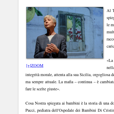
Al T
spie
le m
mult
racc
cari
«La 
[+]ZOOM
nell
integrità morale, attenta alla sua Sicilia, orgogliosa d
ma sempre attuale. La mafia – continua – è cambiata,
fare le scelte giuste».
Cosa Nostra spiegata ai bambini è la storia di una do
Pucci, pediatra dell'Ospedale dei Bambini Di Cristin