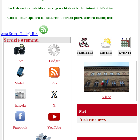
La Federazione calcistica norvegese chiederà le dimissioni di Infantino
Chivu, 'Inter squadra da battere ma nostro puzzle ancora incompleto'
Ansa Sport - Tutti gli Rss
Servizi e strumenti
VIABILITÀ
METEO
EVENTI
Foto
Gadget
Mobile
Rss
Video
Edicola
X
Met
Archivio news
Facebook
YouTube