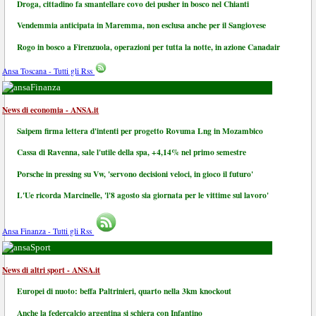
Droga, cittadino fa smantellare covo dei pusher in bosco nel Chianti
Vendemmia anticipata in Maremma, non esclusa anche per il Sangiovese
Rogo in bosco a Firenzuola, operazioni per tutta la notte, in azione Canadair
Ansa Toscana - Tutti gli Rss
Finanza
News di economia - ANSA.it
Saipem firma lettera d'intenti per progetto Rovuma Lng in Mozambico
Cassa di Ravenna, sale l'utile della spa, +4,14% nel primo semestre
Porsche in pressing su Vw, 'servono decisioni veloci, in gioco il futuro'
L'Ue ricorda Marcinelle, 'l'8 agosto sia giornata per le vittime sul lavoro'
Ansa Finanza - Tutti gli Rss
Sport
News di altri sport - ANSA.it
Europei di nuoto: beffa Paltrinieri, quarto nella 3km knockout
Anche la federcalcio argentina si schiera con Infantino