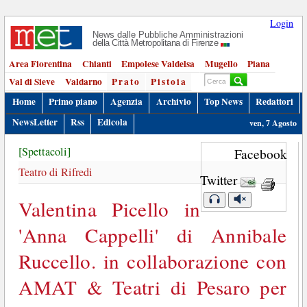
Login
News dalle Pubbliche Amministrazioni
della Città Metropolitana di Firenze
Area Fiorentina
Chianti
Empolese Valdelsa
Mugello
Piana
Val di Sieve
Valdarno
Prato
Pistoia
Home
Primo piano
Agenzia
Archivio
Top News
Redattori
NewsLetter
Rss
Edicola
ven, 7 Agosto
[Spettacoli]
Facebook
Teatro di Rifredi
Twitter
Valentina Picello in
'Anna Cappelli' di Annibale
Ruccello. in collaborazione con
AMAT & Teatri di Pesaro per