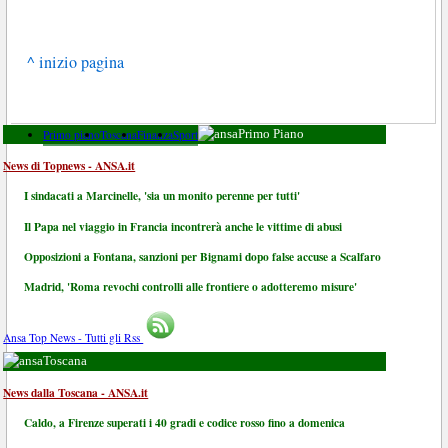
^ inizio pagina
Primo piano
Toscana
Finanza
Sport
Primo Piano
News di Topnews - ANSA.it
I sindacati a Marcinelle, 'sia un monito perenne per tutti'
Il Papa nel viaggio in Francia incontrerà anche le vittime di abusi
Opposizioni a Fontana, sanzioni per Bignami dopo false accuse a Scalfaro
Madrid, 'Roma revochi controlli alle frontiere o adotteremo misure'
Ansa Top News - Tutti gli Rss
Toscana
News dalla Toscana - ANSA.it
Caldo, a Firenze superati i 40 gradi e codice rosso fino a domenica