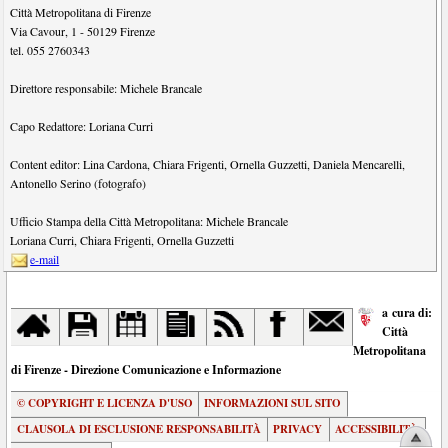
Città Metropolitana di Firenze
Via Cavour, 1
-
50129
Firenze
tel.
055 2760343
Direttore responsabile:
Michele Brancale
Capo Redattore:
Loriana Curri
Content editor:
Lina Cardona
,
Chiara Frigenti
,
Ornella Guzzetti
,
Daniela Mencarelli
,
Antonello Serino (fotografo)
Ufficio Stampa della Città Metropolitana:
Michele Brancale
Loriana Curri
,
Chiara Frigenti
,
Ornella Guzzetti
e-mail
a cura di:
Città
Metropolitana
di Firenze - Direzione Comunicazione e Informazione
© COPYRIGHT E LICENZA D'USO
INFORMAZIONI SUL SITO
CLAUSOLA DI ESCLUSIONE RESPONSABILITÀ
PRIVACY
ACCESSIBILITÀ