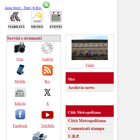
Ansa Sport - Tutti gli Rss
VIABILITÀ
METEO
EVENTI
Servizi e strumenti
Foto
Gadget
Video
Met
Mobile
Rss
Archivio news
Edicola
X
Città Metropolitana
Città Metropolitana
Facebook
YouTube
Comunicati stampa
U.R.P.