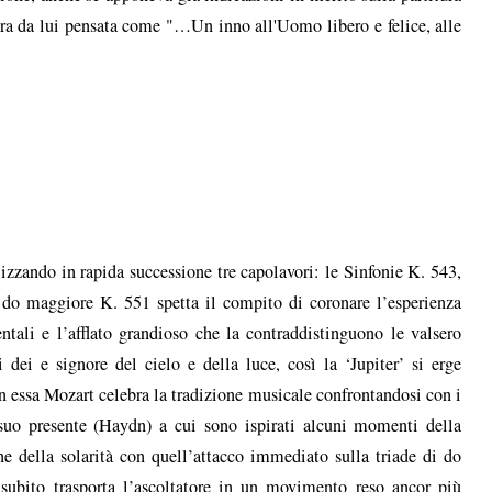
a era da lui pensata come "…Un inno all'Uomo libero e felice, alle
izzando in rapida successione tre capolavori: le Sinfonie K. 543,
 do maggiore K. 551 spetta il compito di coronare l’esperienza
ali e l’afflato grandioso che la contraddistinguono le valsero
i dei e signore del cielo e della luce, così la ‘Jupiter’ si erge
In essa Mozart celebra la tradizione musicale confrontandosi con i
suo presente (Haydn) a cui sono ispirati alcuni momenti della
e della solarità con quell’attacco immediato sulla triade di do
 subito trasporta l’ascoltatore in un movimento reso ancor più