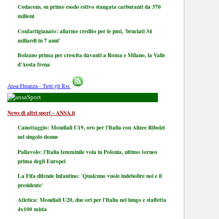
Codacons, su primo esodo estivo stangata carburanti da 370
milioni
Confartigianato: allarme credito per le pmi, 'bruciati 34
miliardi in 7 anni'
Bolzano prima per crescita davanti a Roma e Milano, la Valle
d'Aosta frena
Ansa Finanza - Tutti gli Rss
Sport
News di altri sport - ANSA.it
Canottaggio: Mondiali U19, oro per l'Italia con Alizee Ribolzi
nel singolo donne
Pallavolo: l'Italia femminile vola in Polonia, ultimo torneo
prima degli Europei
La Fifa difende Infantino: 'Qualcuno vuole indebolire noi e il
presidente'
Atletica: Mondiali U20, due ori per l'Italia nel lungo e staffetta
4x100 mista