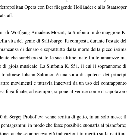
etropolitan Opera con Der fliegende Holländer e alla Staatsoper
lstaff.
ioni di Wolfgang Amadeus Mozart, la Sinfonia in do maggiore K.
lla vita del genio di Salisburgo, fu composta durante l'estate del
 mancanza di denaro e soprattutto dalla morte della piccolissima
infonie che sarebbero state le sue ultime, nate fra le amarezze ma
o di gioia musicale. La Sinfonia K. 551, il cui il soprannome di
o londinese Johann Salomon è una sorta di apoteosi dei principi
quattro movimenti e tuttavia innervati da un uso del contrappunto
osa fuga finale, ad esempio, si pone al vertice come il capolavoro
 di Sergej Prokof’ev: venne scritta di getto, in un solo mese; il
e pentagrammi in modo che fosse possibile suonarla al pianoforte;
ione, anche se apponeva già indicazioni in merito sulla partitura