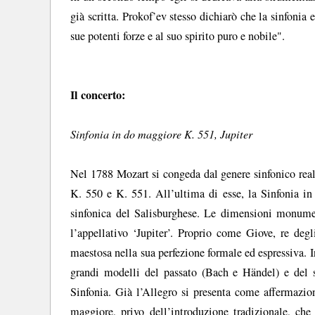
già scritta. Prokof’ev stesso dichiarò che la sinfoni
sue potenti forze e al suo spirito puro e nobile".
Il concerto:
Sinfonia in do maggiore K. 551, Jupiter
Nel 1788 Mozart si congeda dal genere sinfonico real
K. 550 e K. 551. All’ultima di esse, la Sinfonia in
sinfonica del Salisburghese. Le dimensioni monument
l’appellativo ‘Jupiter’. Proprio come Giove, re degl
maestosa nella sua perfezione formale ed espressiva. 
grandi modelli del passato (Bach e Händel) e del 
Sinfonia. Già l’Allegro si presenta come affermazion
maggiore, privo dell’introduzione tradizionale, che