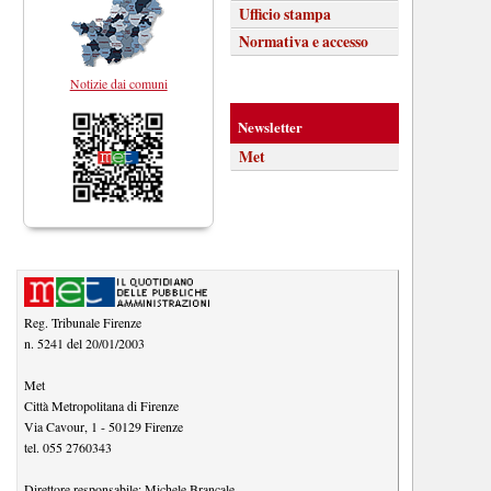
Ufficio stampa
Normativa e accesso
Notizie dai comuni
Newsletter
Met
Reg. Tribunale Firenze
n. 5241 del 20/01/2003
Met
Città Metropolitana di Firenze
Via Cavour, 1
-
50129
Firenze
tel.
055 2760343
Direttore responsabile:
Michele Brancale