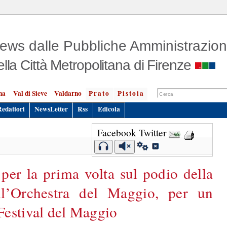
ews dalle Pubbliche Amministrazion
ella Città Metropolitana di Firenze
na
Val di Sieve
Valdarno
Prato
Pistoia
Redattori
NewsLetter
Rss
Edicola
Facebook
Twitter
er la prima volta sul podio della
ll’Orchestra del Maggio, per un
Festival del Maggio