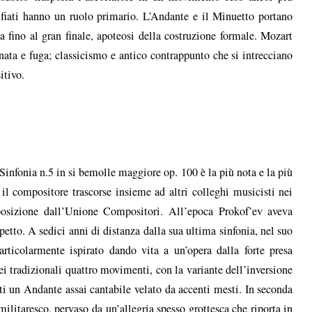
 fiati hanno un ruolo primario. L’Andante e il Minuetto portano
a fino al gran finale, apoteosi della costruzione formale. Mozart
ta e fuga; classicismo e antico contrappunto che si intrecciano
itivo.
 Sinfonia n.5 in si bemolle maggiore op. 100 è la più nota e la più
il compositore trascorse insieme ad altri colleghi musicisti nei
sposizione dall’Unione Compositori. All’epoca Prokof’ev aveva
spetto. A sedici anni di distanza dalla sua ultima sinfonia, nel suo
rticolarmente ispirato dando vita a un’opera dalla forte presa
nei tradizionali quattro movimenti, con la variante dell’inversione
tti un Andante assai cantabile velato da accenti mesti. In seconda
ilitaresco, pervaso da un’allegria spesso grottesca che riporta in