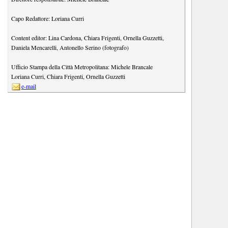
Capo Redattore:
Loriana Curri
Content editor:
Lina Cardona
,
Chiara Frigenti
,
Ornella Guzzetti
,
Daniela Mencarelli
,
Antonello Serino (fotografo)
Ufficio Stampa della Città Metropolitana:
Michele Brancale
Loriana Curri
,
Chiara Frigenti
,
Ornella Guzzetti
e-mail