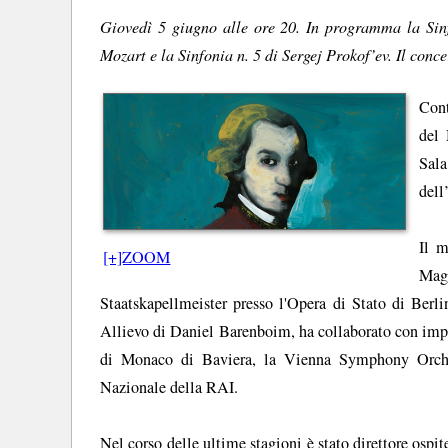
Giovedì 5 giugno alle ore 20. In programma la Si
Mozart e la Sinfonia n. 5 di Sergej Prokof’ev. Il conc
Cont
del 
Sala
dell
Il m
[+]ZOOM
Mag
Staatskapellmeister presso l'Opera di Stato di Berl
Allievo di Daniel Barenboim, ha collaborato con impo
di Monaco di Baviera, la Vienna Symphony Orchest
Nazionale della RAI.
Nel corso delle ultime stagioni è stato direttore ospit