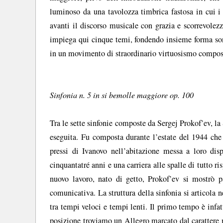
luminoso da una tavolozza timbrica fastosa in cui i
avanti il discorso musicale con grazia e scorrevolezz
impiega qui cinque temi, fondendo insieme forma sona
in un movimento di straordinario virtuosismo compos
Sinfonia n. 5 in si bemolle maggiore op. 100
Tra le sette sinfonie composte da Sergej Prokof’ev, la
eseguita. Fu composta durante l’estate del 1944 che 
pressi di Ivanovo nell’abitazione messa a loro di
cinquantatré anni e una carriera alle spalle di tutto ri
nuovo lavoro, nato di getto, Prokof’ev si mostrò pa
comunicativa. La struttura della sinfonia si articola 
tra tempi veloci e tempi lenti. Il primo tempo è infa
posizione troviamo un Allegro marcato dal carattere m