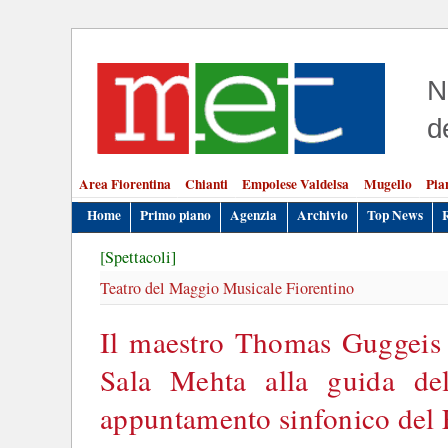
N
d
Area Fiorentina
Chianti
Empolese Valdelsa
Mugello
Pia
Home
Primo piano
Agenzia
Archivio
Top News
[Spettacoli]
Teatro del Maggio Musicale Fiorentino
Il maestro Thomas Guggeis p
Sala Mehta alla guida de
appuntamento sinfonico del 