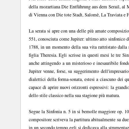
della mozartiana Die Entführung aus dem Serail, al M
di Vienna con Die tote Stadt, Salomè, La Traviata e Fa
La serata si apre con una delle più amate composiz
551, conosciuta come Jupiter: ultimo atto sinfonico de
1788, in un momento della sua vita rattristato dalla
figlia Theresia. Egli scrisse in questi mesi le tre S
anche attingendo a un misterioso e inesauribile fond
Jupiter venne, forse, su suggerimento dell'impresari
dialettici della forma-sonata, estesi a ciascuno dei 
capace di aprire nuovi orizzonti espressivi: la grandi
dello stile classico nella sua stagione più matura.
Segue la Sinfonia n. 5 in si bemolle maggiore op. 100
compositore scriveva la partitura abitualmente su du
in un secondo tempo egli si dedicava alla strumentaz