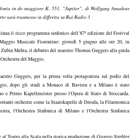
nfonia in do maggiore K. 551, “Jupiter”, di Wolfgang Amadeus
erto sarà trasmesso in differita su Rai Radio 3
inua il ricco programma sinfonico dell’87ª edizione del Festival
Maggio Musicale Fiorentino: giovedì 5 giugno alle ore 20, in
 Zubin Mehta, il debutto del maestro Thomas Guggeis alla guida
’Orchestra del Maggio.
aestro Guggeis, per la prima volta protagonista sul podio del
gio, dopo gli studi a Monaco di Baviera e a Milano è stato
ino e Primo Kapellmeister presso l'Opera di Stato di Stoccarda.
rtanti orchestre come la Staatskapelle di Dresda, la Filarmonica
ra, l'Orchestra Sinfonica di Milano e l'Orchestra Sinfonica
e al Teatro alla Scala nella storica produzione di Giorgio Strehler