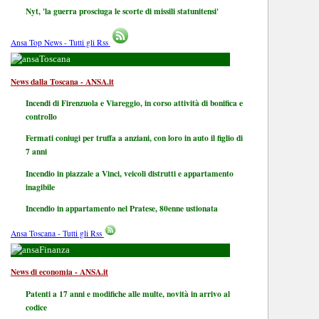
Nyt, 'la guerra prosciuga le scorte di missili statunitensi'
Ansa Top News - Tutti gli Rss
Toscana
News dalla Toscana - ANSA.it
Incendi di Firenzuola e Viareggio, in corso attività di bonifica e
controllo
Fermati coniugi per truffa a anziani, con loro in auto il figlio di
7 anni
Incendio in piazzale a Vinci, veicoli distrutti e appartamento
inagibile
Incendio in appartamento nel Pratese, 80enne ustionata
Ansa Toscana - Tutti gli Rss
Finanza
News di economia - ANSA.it
Patenti a 17 anni e modifiche alle multe, novità in arrivo al
codice