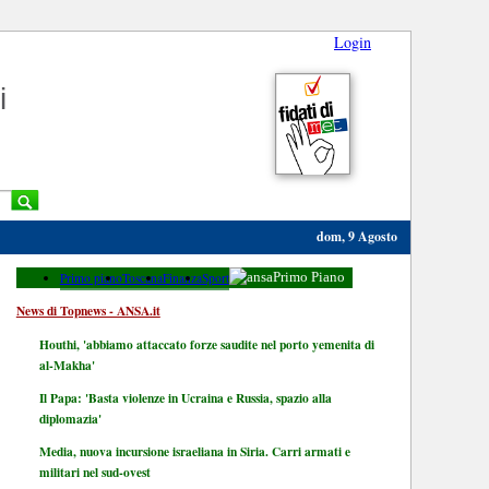
Login
i
dom, 9 Agosto
Primo piano
Toscana
Finanza
Sport
Primo Piano
News di Topnews - ANSA.it
Houthi, 'abbiamo attaccato forze saudite nel porto yemenita di
al-Makha'
Il Papa: 'Basta violenze in Ucraina e Russia, spazio alla
diplomazia'
Media, nuova incursione israeliana in Siria. Carri armati e
militari nel sud-ovest