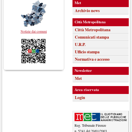
Met
Archivio news
Città Metropolitana
Città Metropolitana
Notizie dai comuni
Comunicati stampa
U.R.P.
Ufficio stampa
Normativa e accesso
Newsletter
Met
Area riservata
Login
Reg. Tribunale Firenze
n. 5241 del 20/01/2003