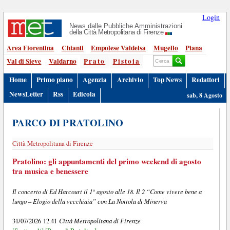
Login
News dalle Pubbliche Amministrazioni
della Città Metropolitana di Firenze
Area Fiorentina
Chianti
Empolese Valdelsa
Mugello
Piana
Val di Sieve
Valdarno
Prato
Pistoia
Home
Primo piano
Agenzia
Archivio
Top News
Redattori
NewsLetter
Rss
Edicola
sab, 8 Agosto
PARCO DI PRATOLINO
Città Metropolitana di Firenze
Pratolino: gli appuntamenti del primo weekend di agosto
tra musica e benessere
Il concerto di Ed Harcourt il 1° agosto alle 18. Il 2 “Come vivere bene a
lungo – Elogio della vecchiaia” con La Nottola di Minerva
Città Metropolitana di Firenze
31/07/2026 12.41