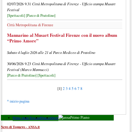
Città Metropolitana di Firenze - Ufficio stampa Musart
02/07/2026 9.31
Festival
[Spettacoli]
[Parco di Pratolino]
Città Metropolitana di Firenze
Mannarino al Musart Festival Firenze con il nuovo album
“Primo Amore”
Sabato 4 luglio 2026 alle 21 al Parco Mediceo di Pratolino
Città Metropolitana di Firenze - Ufficio stampa Musart
30/06/2026 9.23
Festival (Marco Mannucci)
[Parco di Pratolino]
[Spettacoli]
[1]
2
3
4
5
6
7
8
^ inizio pagina
Primo piano
Toscana
Finanza
Sport
Primo Piano
News di Topnews - ANSA.it