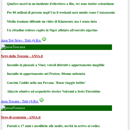
Quattro morti in un incidente d'elicottero a Rio, tre sono turiste colombiane
Per 80 milioni di persone negli Usa il weekend sarà umido come l'Amazzonia
Media iraniano diffonde un video di Khamenei, ma è senza data
Un cittadino tedesco rapito in Niger affidato all'esercito algerino
Ansa Top News - Tutti gli Rss
Toscana
News dalla Toscana - ANSA.it
Incendio in piazzale a Vinci, veicoli distrutti e appartamento inagibile
Incendio in appartamento nel Pratese, 80enne ustionata
Guccini, l'addio nella sua Pavana. 'Buon viaggio babbo'
Allaccio abusivo ad acquedotto storico Valcenni a Sesto Fiorentino
Ansa Toscana - Tutti gli Rss
Finanza
News di economia - ANSA.it
Patenti a 17 anni e modifiche alle multe, novità in arrivo al codice