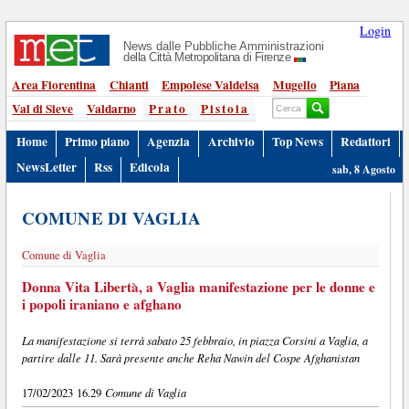
Login
News dalle Pubbliche Amministrazioni
della Città Metropolitana di Firenze
Area Fiorentina
Chianti
Empolese Valdelsa
Mugello
Piana
Val di Sieve
Valdarno
Prato
Pistoia
Home
Primo piano
Agenzia
Archivio
Top News
Redattori
NewsLetter
Rss
Edicola
sab, 8 Agosto
COMUNE DI VAGLIA
Comune di Vaglia
Donna Vita Libertà, a Vaglia manifestazione per le donne e
i popoli iraniano e afghano
La manifestazione si terrà sabato 25 febbraio, in piazza Corsini a Vaglia, a
partire dalle 11. Sarà presente anche Reha Nawin del Cospe Afghanistan
Comune di Vaglia
17/02/2023 16.29