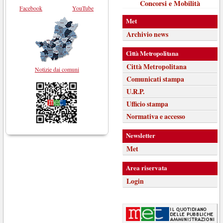
Concorsi e Mobilità
Facebook
YouTube
Met
Archivio news
Città Metropolitana
Città Metropolitana
Notizie dai comuni
Comunicati stampa
U.R.P.
Ufficio stampa
Normativa e accesso
Newsletter
Met
Area riservata
Login