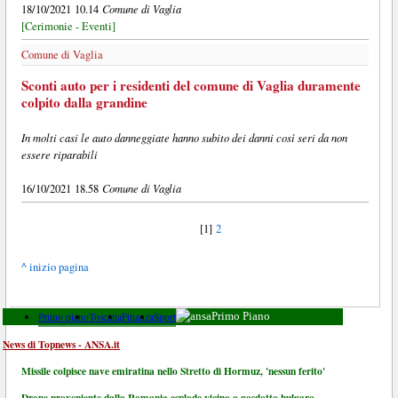
Comune di Vaglia
18/10/2021 10.14
[Cerimonie - Eventi]
Comune di Vaglia
Sconti auto per i residenti del comune di Vaglia duramente
colpito dalla grandine
In molti casi le auto danneggiate hanno subito dei danni così seri da non
essere riparabili
Comune di Vaglia
16/10/2021 18.58
[1]
2
^ inizio pagina
Primo piano
Toscana
Finanza
Sport
Primo Piano
News di Topnews - ANSA.it
Missile colpisce nave emiratina nello Stretto di Hormuz, 'nessun ferito'
Drone proveniente dalla Romania esplode vicino a gasdotto bulgaro