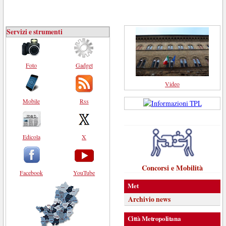
Servizi e strumenti
Foto
Gadget
Video
Mobile
Rss
Edicola
X
Concorsi e Mobilità
Facebook
YouTube
Met
Archivio news
Città Metropolitana