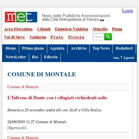
Login
News dalle Pubbliche Amministrazioni
della Città Metropolitana di Firenze
Area Fiorentina
Chianti
Empolese Valdelsa
Mugello
Piana
Val di Sieve
Valdarno
Prato
Pistoia
Home
Primo piano
Agenzia
Archivio
Top News
Redattori
NewsLetter
Rss
Edicola
ven, 7 Agosto
COMUNE DI MONTALE
Comune di Montale
L’Inferno di Dante con i rifugiati richiedenti asilo
Domenica 29 settembre andrà alle ore 20,45 a Villa Smilea
Comune di Montale
24/09/2019 11.27
[Spettacoli]
Comune di Montale