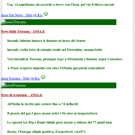
Usa, 'ci aspettiamo un accordo a breve con l'Iran, poi via il blocco navale'
Ansa Top News - Tutti gli Rss
Toscana
News dalla Toscana - ANSA.it
Incendi, fulmine innesca le fiamme in bosco del Senese
Incendi, crolla tetto di azienda tessile nel Fiorentino, nessun ferito
Vari incendi in Toscana, prosegue rogo a Firenzuola e fiamme sopra Camaiore
A Prato scoperto deposito con oltre 935mila giocattoli contraffatti
Ansa Toscana - Tutti gli Rss
Finanza
News di economia - ANSA.it
All'Italia la siccità può costare fino a 74 miliardi
Il prezzo del gas è poco mosso sotto i 56 euro al megawattora
Lo spread tra Btp e Bund chiude poco mosso a ridosso dei 77 punti base
Borsa: l'Europa chiude positiva, Francoforte +0,69%