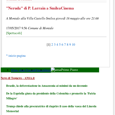
"Neruda" di P. Larrain a SmileaCinema
A Montale alla Villa Castello Smilea giovedì 18 maggio alle ore 21:00
Comune di Montale
17/05/2017 9.56
[Spettacoli]
[1]
2
3
4
5
6
7
8
9
10
^ inizio pagina
Primo piano
Toscana
Finanza
Sport
Primo Piano
News di Topnews - ANSA.it
Brasile, la deforestazione in Amazzonia ai minimi da un decennio
De la Espriella giura da presidente della Colombia e promette la 'Patria
Milagro'
Trump chiede alla procuratrice di riaprire il caso della vasca del Lincoln
Memorial