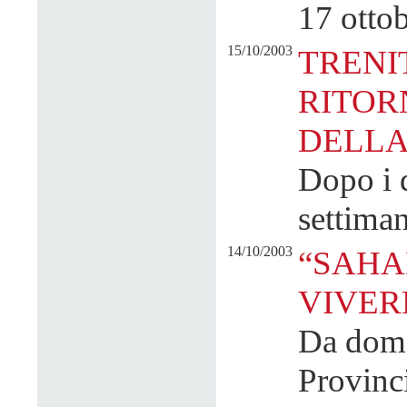
17 otto
15/10/2003
TRENI
RITOR
DELLA
Dopo i d
settima
14/10/2003
“SAHA
VIVER
Da doma
Provinc