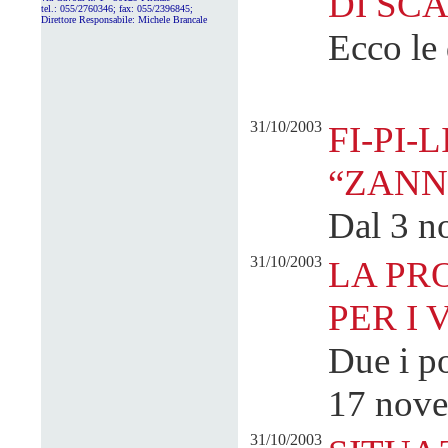
DI SC
tel.: 055/2760346; fax: 055/2396845;
Direttore Responsabile:
Michele Brancale
Ecco le 
31/10/2003
FI-PI-
“ZANN
Dal 3 n
31/10/2003
LA PR
PER I 
Due i po
17 nov
31/10/2003