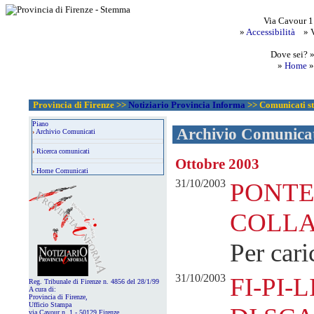
Via Cavour 1
»
Accessibilità
» Vi
Dove sei? 
»
Home
Provincia di Firenze
>>
Notiziario Provincia Informa
>> Comunicati s
Piano
Archivio Comunica
›
Archivio Comunicati
›
Ricerca comunicati
Ottobre 2003
›
Home Comunicati
31/10/2003
PONTE
COLLA
Per cari
31/10/2003
FI-PI-
Reg. Tribunale di Firenze n. 4856 del 28/1/99
A cura di:
Provincia di Firenze,
Ufficio Stampa
via Cavour n. 1 - 50129 Firenze