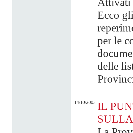
Attivati
Ecco gli
reperime
per le c
documen
delle li
Provinci
14/10/2003
IL PU
SULLA
La Provi