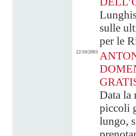
DELL’
Lunghiss
sulle ul
per le 
22/10/2003
ANTON
DOMEN
GRATI
Data la n
piccoli
lungo, s
prenotar